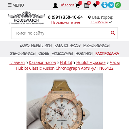
0
0
0
0
баллов
8 (991) 358-10-64
Ваш город:
Эль-Монте
Перезвоните мне
ДОРОГИЕ РЕПЛИКИ
КАТАЛОГ ЧАСОВ
МУЖСКИЕ ЧАСЫ
ЖЕНСКИЕ ЧАСЫ
ОБУВЬ
АКСЕССУАРЫ
НОВИНКИ
РАСПРОДАЖА
Главная
Каталог часов
Hublot
Hublot мужские
Часы
Hublot Classic Fusion Chronograph Артикул H105422