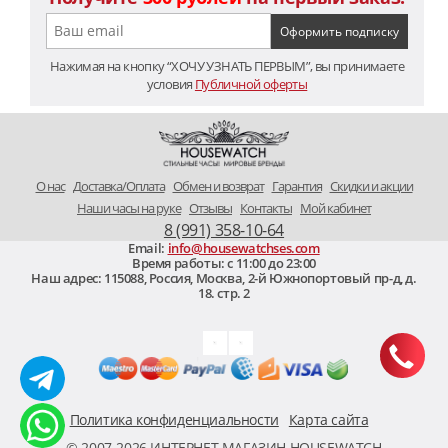
Нажимая на кнопку “ХОЧУ УЗНАТЬ ПЕРВЫМ”, вы принимаете
условия
Публичной оферты
O нас
Доставка/Оплата
Обмен и возврат
Гарантия
Скидки и акции
Наши часы на руке
Отзывы
Контакты
Мой кабинет
8 (991) 358-10-64
Email:
info@housewatchses.com
Время работы: c 11:00 до 23:00
Наш адрес:
115088
,
Россия, Москва
,
2-й Южнопортовый пр-д, д.
18. стр. 2
Политика конфиденциальности
Карта сайта
© 2007-2026 ИНТЕРНЕТ МАГАЗИН HOUSEWATCH