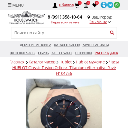
0
0
0
0
баллов
8 (991) 358-10-64
Ваш город:
Эль-Монте
Перезвоните мне
ДОРОГИЕ РЕПЛИКИ
КАТАЛОГ ЧАСОВ
МУЖСКИЕ ЧАСЫ
ЖЕНСКИЕ ЧАСЫ
ОБУВЬ
АКСЕССУАРЫ
НОВИНКИ
РАСПРОДАЖА
Главная
Каталог часов
Hublot
Hublot мужские
Часы
HUBLOT Classic Fusion Orlinski Titanium Alternative Pavé
H104756