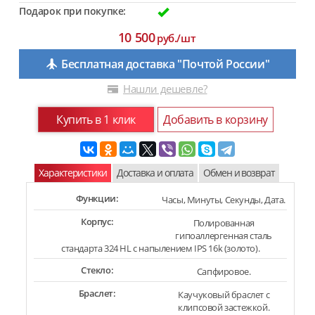
Подарок при покупке:
10 500
руб./шт
Бесплатная доставка "Почтой России"
Нашли дешевле?
Купить в 1 клик
Добавить в корзину
Характеристики
Доставка и оплата
Обмен и возврат
Функции:
Часы, Минуты, Секунды, Дата.
Корпус:
Полированная
гипоаллергенная сталь
стандарта 324 HL с напылением IPS 16k (золото).
Стекло:
Сапфировое.
Браслет:
Каучуковый браслет с
клипсовой застежкой.