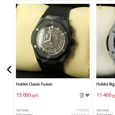
Hublot Classic Fusion
Hublot Big
15 000
11 400
руб.
р
Артикул
H103302
Артикул
Механизм
Кварцевый
Механизм