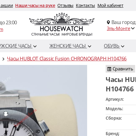
 акции
Наши часы на руке
Отзывы
Контакты
Мой кабинет
Ваш город
до 23:00
Эль-Монте
om
УЖСКИЕ ЧАСЫ
ЖЕНСКИЕ ЧАСЫ
ОБУВЬ
Часы HUBLOT Classic Fusion CHRONOGRAPH H104766
Сравнить
Часы HUBLOT Classic Fusion CHRONOGRAPH
H104766
Артикул:
Модель:
Сборка:
Бренд: