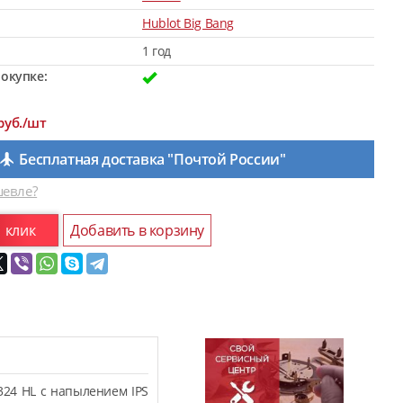
Hublot Big Bang
1 год
окупке:
руб./шт
Бесплатная доставка "Почтой России"
евле?
1 клик
Добавить в корзину
324 HL с напылением IPS