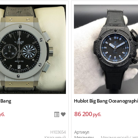
 Bang
Hublot Big Bang Oceanograph
86 200
уб.
руб.
H103654
Артикул
Кварцевый
Механизм
Механический с ав