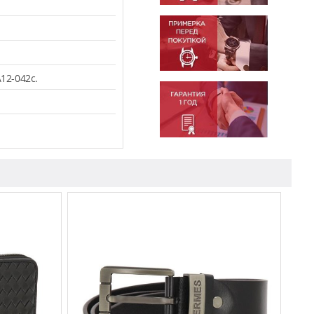
.
12-042c.