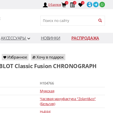
0
0
0
0
баллов
:
АКСЕССУАРЫ
НОВИНКИ
РАСПРОДАЖА
Избранное
Хочу в подарок
🎁
H104766
Мужская
Часовая мануфактура "Zolant&co"
(Бельгия)
Hublot