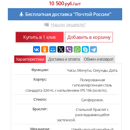
10 500
руб./шт
Бесплатная доставка "Почтой России"
Нашли дешевле?
Купить в 1 клик
Добавить в корзину
Характеристики
Доставка и оплата
Обмен и возврат
Функции:
Часы, Минуты, Секунды, Дата.
Корпус:
Полированная
гипоаллергенная сталь
стандарта 324 HL с напылением IPS 16k (золото).
Стекло:
Сапфировое.
Браслет:
Стальной браслет с
раскладывающейся
застежкой.
Механизм:
Швейцарский серийный