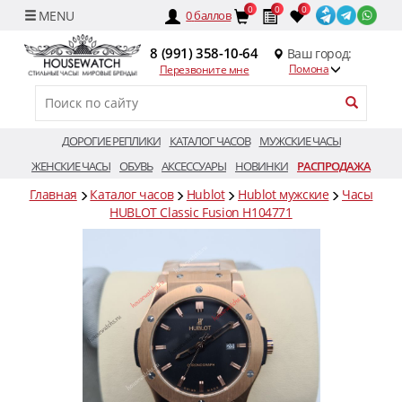
0
0
0
0
баллов
8 (991) 358-10-64
Ваш город:
Помона
Перезвоните мне
ДОРОГИЕ РЕПЛИКИ
КАТАЛОГ ЧАСОВ
МУЖСКИЕ ЧАСЫ
ЖЕНСКИЕ ЧАСЫ
ОБУВЬ
АКСЕССУАРЫ
НОВИНКИ
РАСПРОДАЖА
Главная
Каталог часов
Hublot
Hublot мужские
Часы
HUBLOT Classic Fusion H104771