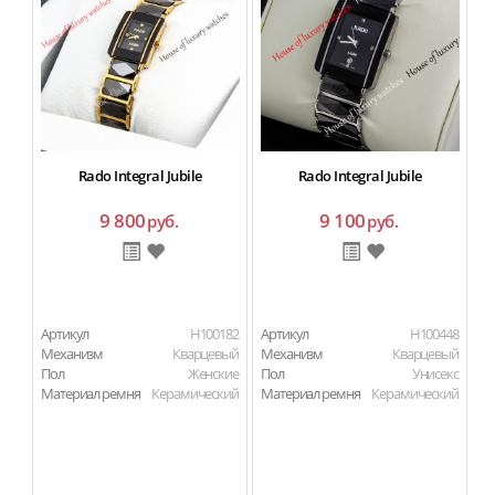
Rado Integral Jubile
Rado Integral Jubile
9 800
9 100
руб.
руб.
Артикул
H100182
Артикул
H100448
Ар
Механизм
Кварцевый
Механизм
Кварцевый
М
Пол
Женские
Пол
Унисекс
П
Материал ремня
Керамический
Материал ремня
Керамический
Ма