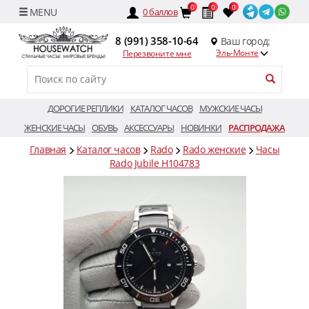
0
0
0
0
баллов
8 (991) 358-10-64
Ваш город:
Эль-Монте
Перезвоните мне
ДОРОГИЕ РЕПЛИКИ
КАТАЛОГ ЧАСОВ
МУЖСКИЕ ЧАСЫ
ЖЕНСКИЕ ЧАСЫ
ОБУВЬ
АКСЕССУАРЫ
НОВИНКИ
РАСПРОДАЖА
Главная
Каталог часов
Rado
Rado женские
Часы
Rado Jubile H104783