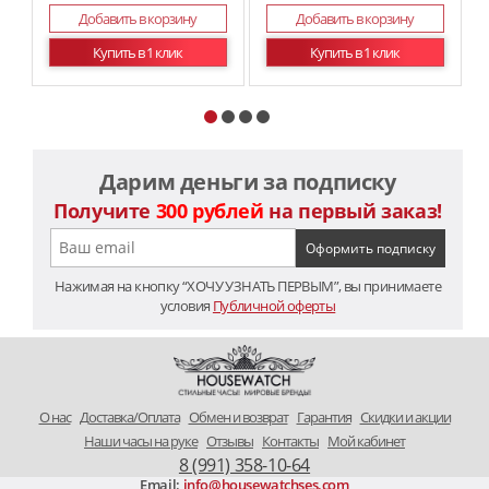
Добавить в корзину
Добавить в корзину
Купить в 1 клик
Купить в 1 клик
Дарим деньги за подписку
Получите
300 рублей
на первый заказ!
Нажимая на кнопку “ХОЧУ УЗНАТЬ ПЕРВЫМ”, вы принимаете
условия
Публичной оферты
O нас
Доставка/Оплата
Обмен и возврат
Гарантия
Скидки и акции
Наши часы на руке
Отзывы
Контакты
Мой кабинет
8 (991) 358-10-64
Email:
info@housewatchses.com