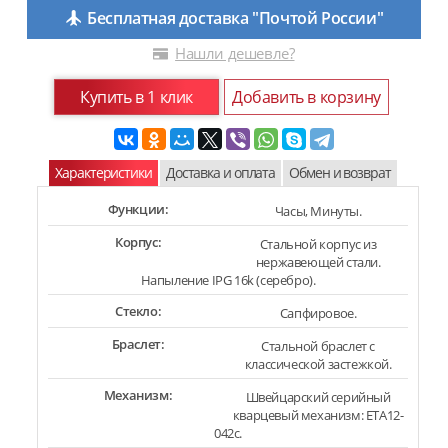
Бесплатная доставка "Почтой России"
Нашли дешевле?
Купить в 1 клик
Добавить в корзину
Характеристики
Доставка и оплата
Обмен и возврат
Функции:
Часы, Минуты.
Корпус:
Стальной корпус из
нержавеющей стали.
Напыление IPG 16k (серебро).
Стекло:
Сапфировое.
Браслет:
Стальной браслет с
классической застежкой.
Механизм:
Швейцарский серийный
кварцевый механизм: ETA12-
042c.