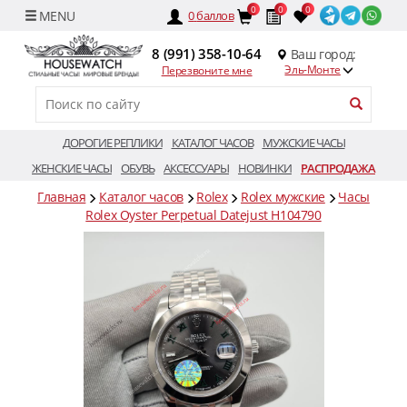
0
0
0
0
баллов
8 (991) 358-10-64
Ваш город:
Эль-Монте
Перезвоните мне
ДОРОГИЕ РЕПЛИКИ
КАТАЛОГ ЧАСОВ
МУЖСКИЕ ЧАСЫ
ЖЕНСКИЕ ЧАСЫ
ОБУВЬ
АКСЕССУАРЫ
НОВИНКИ
РАСПРОДАЖА
Главная
Каталог часов
Rolex
Rolex мужские
Часы
Rolex Oyster Perpetual Datejust H104790