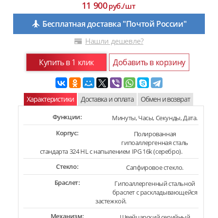
11 900
руб./шт
Бесплатная доставка "Почтой России"
Нашли дешевле?
Купить в 1 клик
Добавить в корзину
Характеристики
Доставка и оплата
Обмен и возврат
Функции:
Минуты, Часы, Секунды, Дата.
Корпус:
Полированная
гипоаллергенная сталь
стандарта 324 HL с напылением IPG 16k (серебро).
Стекло:
Сапфировое стекло.
Браслет:
Гипоаллергенный стальной
браслет с раскладывающейся
застежкой.
Механизм:
Швейцарский серийный