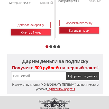
Материал ремня
Кожаный
Ма
Материал ремня
Кожаный
Добавить в корзину
Добавить в корзину
Купить в 1 клик
Купить в 1 клик
Дарим деньги за подписку
Получите
300 рублей
на первый заказ!
Нажимая на кнопку “ХОЧУ УЗНАТЬ ПЕРВЫМ”, вы принимаете
условия
Публичной оферты