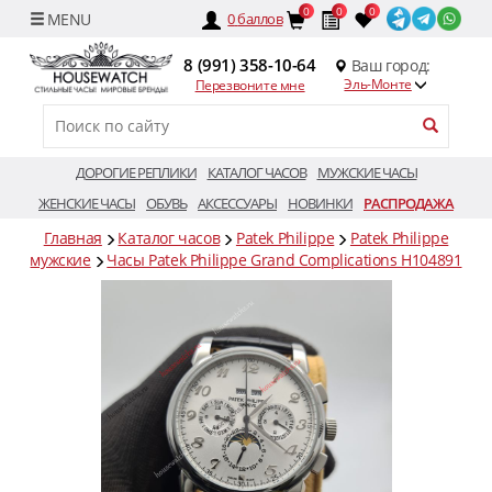
0
0
0
0
баллов
8 (991) 358-10-64
Ваш город:
Эль-Монте
Перезвоните мне
ДОРОГИЕ РЕПЛИКИ
КАТАЛОГ ЧАСОВ
МУЖСКИЕ ЧАСЫ
ЖЕНСКИЕ ЧАСЫ
ОБУВЬ
АКСЕССУАРЫ
НОВИНКИ
РАСПРОДАЖА
Главная
Каталог часов
Patek Philippe
Patek Philippe
мужские
Часы Patek Philippe Grand Complications H104891