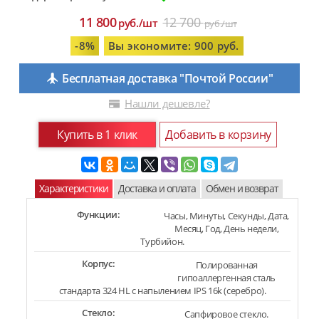
11 800
12 700
руб./шт
руб./шт
-8%
Вы экономите: 900 руб.
Бесплатная доставка "Почтой России"
Нашли дешевле?
Купить в 1 клик
Добавить в корзину
Характеристики
Доставка и оплата
Обмен и возврат
Функции:
Часы, Минуты, Секунды, Дата,
Месяц, Год, День недели,
Турбийон.
Корпус:
Полированная
гипоаллергенная сталь
стандарта 324 HL с напылением IPS 16k (серебро).
Стекло:
Сапфировое стекло.