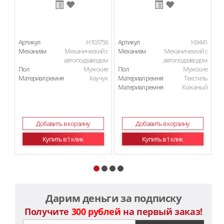
Артикул
H103756
Артикул
HЭ441
Ар
Механизм
Механический с
Механизм
Механический с
М
автоподзаводом
автоподзаводом
Пол
Мужские
Пол
Мужские
П
Материал ремня
Каучук
Материал ремня
Текстиль
Ма
Материал ремня
Кожаный
Добавить в корзину
Добавить в корзину
Купить в 1 клик
Купить в 1 клик
Дарим деньги за подписку
Получите
300 рублей
на первый заказ!