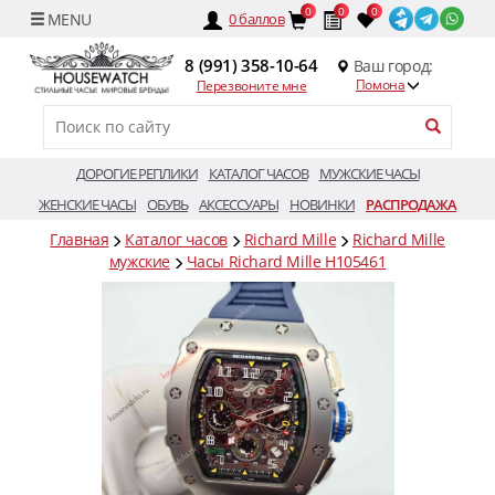
0
0
0
0
баллов
8 (991) 358-10-64
Ваш город:
Помона
Перезвоните мне
ДОРОГИЕ РЕПЛИКИ
КАТАЛОГ ЧАСОВ
МУЖСКИЕ ЧАСЫ
ЖЕНСКИЕ ЧАСЫ
ОБУВЬ
АКСЕССУАРЫ
НОВИНКИ
РАСПРОДАЖА
Главная
Каталог часов
Richard Mille
Richard Mille
мужские
Часы Richard Mille H105461