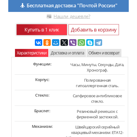
Бесплатная доставка "Почтой России"
Нашли дешевле?
Купить в 1 клик
Добавить в корзину
Характеристики
Доставка и оплата
Обмен и возврат
Функции:
Часы, Минуты, Секунды, Дата,
Хронограф.
Корпус:
Полированная
гипоаллергенная сталь.
Стекло:
Сапфировое антибликовое
стекло.
Браслет:
Резиновый ремешок с
фирменной застежкой.
Механизм:
Швейцарский серийный
кварцевый механизм: ETA12-