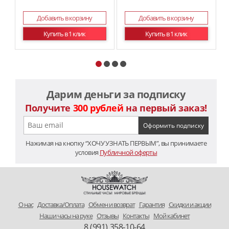
Добавить в корзину
Добавить в корзину
Купить в 1 клик
Купить в 1 клик
Дарим деньги за подписку
Получите
300 рублей
на первый заказ!
Нажимая на кнопку “ХОЧУ УЗНАТЬ ПЕРВЫМ”, вы принимаете
условия
Публичной оферты
O нас
Доставка/Оплата
Обмен и возврат
Гарантия
Скидки и акции
Наши часы на руке
Отзывы
Контакты
Мой кабинет
8 (991) 358-10-64