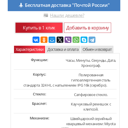
Бесплатная доставка "Почтой России"
Нашли дешевле?
Купить в 1 клик
Добавить в корзину
Характеристики
Доставка и оплата
Обмен и возврат
Функции:
Часы, Минуты, Секунды, Дата,
Хронограф.
Корпус:
Полированная
гипоаллергенная сталь
стандарта 324 HL с напылением IPG 16k (серебро).
Стекло:
Сапфировое стекло.
Браслет:
Каучуковый ремешок с
клипсой.
Механизм:
Швейцарский серийный
кварцевый механизм: Miyota