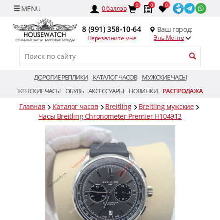
0
0
0
0
баллов
8 (991) 358-10-64
Ваш город:
Эль-Монте
Перезвоните мне
ДОРОГИЕ РЕПЛИКИ
КАТАЛОГ ЧАСОВ
МУЖСКИЕ ЧАСЫ
ЖЕНСКИЕ ЧАСЫ
ОБУВЬ
АКСЕССУАРЫ
НОВИНКИ
РАСПРОДАЖА
Главная
Каталог часов
Breitling
Breitling мужские
Часы Breitling Chronometer Premier H104913