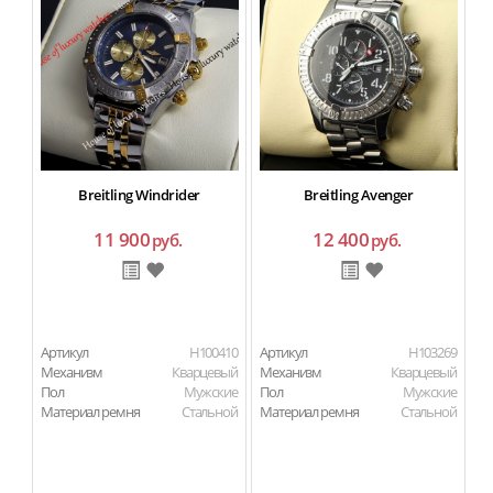
Breitling Windrider
Breitling Avenger
11 900
12 400
руб.
руб.
Артикул
H100410
Артикул
H103269
Ар
Механизм
Кварцевый
Механизм
Кварцевый
М
Пол
Мужские
Пол
Мужские
Материал ремня
Стальной
Материал ремня
Стальной
П
Ма