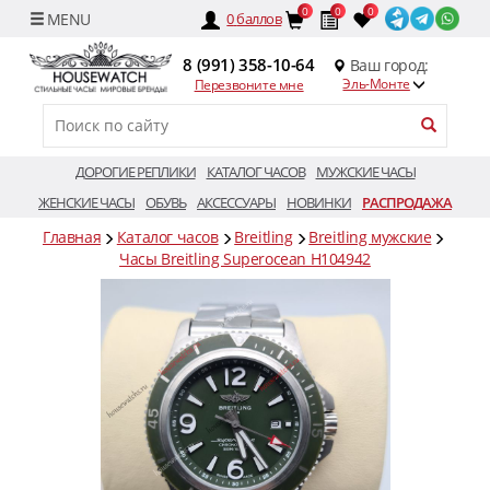
0
0
0
0
баллов
8 (991) 358-10-64
Ваш город:
Эль-Монте
Перезвоните мне
ДОРОГИЕ РЕПЛИКИ
КАТАЛОГ ЧАСОВ
МУЖСКИЕ ЧАСЫ
ЖЕНСКИЕ ЧАСЫ
ОБУВЬ
АКСЕССУАРЫ
НОВИНКИ
РАСПРОДАЖА
Главная
Каталог часов
Breitling
Breitling мужские
Часы Breitling Superocean H104942