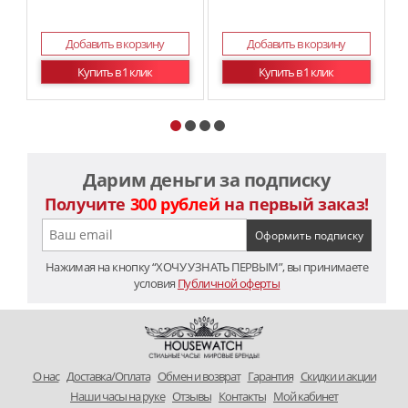
Добавить в корзину
Добавить в корзину
Купить в 1 клик
Купить в 1 клик
Дарим деньги за подписку
Получите
300 рублей
на первый заказ!
Нажимая на кнопку “ХОЧУ УЗНАТЬ ПЕРВЫМ”, вы принимаете
условия
Публичной оферты
O нас
Доставка/Оплата
Обмен и возврат
Гарантия
Скидки и акции
Наши часы на руке
Отзывы
Контакты
Мой кабинет