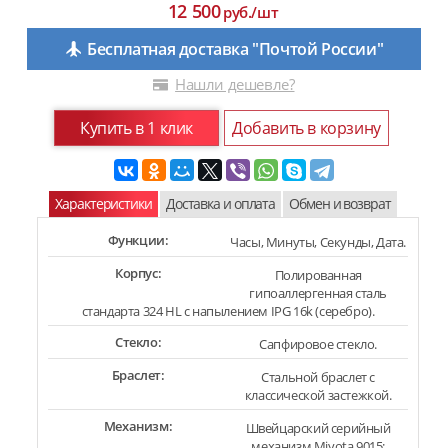
12 500
руб./шт
Бесплатная доставка "Почтой России"
Нашли дешевле?
Купить в 1 клик
Добавить в корзину
Характеристики
Доставка и оплата
Обмен и возврат
Функции:
Часы, Минуты, Секунды, Дата.
Корпус:
Полированная
гипоаллергенная сталь
стандарта 324 HL с напылением IPG 16k (серебро).
Стекло:
Сапфировое стекло.
Браслет:
Стальной браслет с
классической застежкой.
Механизм:
Швейцарский серийный
механизм Miyota 9015: