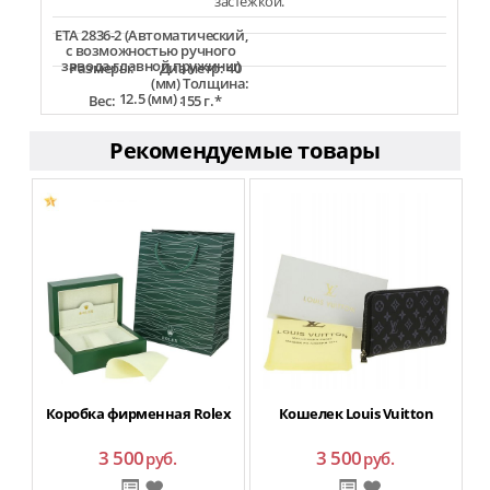
застежкой.
ETA 2836-2 (Автоматический,
с возможностью ручного
завода главной пружины)
Размеры:
Диаметр: 40
(мм) Толщина:
12.5 (мм) .
Вес:
155 г.*
Рекомендуемые товары
Коробка фирменная Rolex
Кошелек Louis Vuitton
3 500
3 500
руб.
руб.