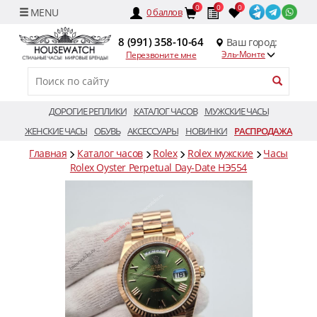
0
0
0
0
баллов
8 (991) 358-10-64
Ваш город:
Эль-Монте
Перезвоните мне
ДОРОГИЕ РЕПЛИКИ
КАТАЛОГ ЧАСОВ
МУЖСКИЕ ЧАСЫ
ЖЕНСКИЕ ЧАСЫ
ОБУВЬ
АКСЕССУАРЫ
НОВИНКИ
РАСПРОДАЖА
Главная
Каталог часов
Rolex
Rolex мужские
Часы
Rolex Oyster Perpetual Day-Date HЭ554