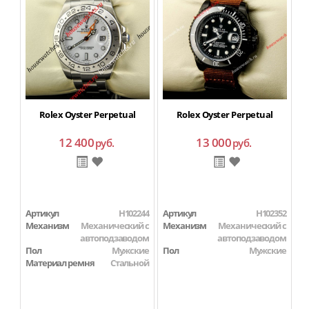
Rolex Oyster Perpetual
Rolex Oyster Perpetual
12 400
13 000
руб.
руб.
Артикул
H102244
Артикул
H102352
А
Механизм
Механический с
Механизм
Механический с
М
автоподзаводом
автоподзаводом
Пол
Мужские
Пол
Мужские
П
Материал ремня
Стальной
М