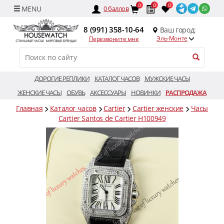
0
0
0
0
баллов
8 (991) 358-10-64
Ваш город:
Эль-Монте
Перезвоните мне
ДОРОГИЕ РЕПЛИКИ
КАТАЛОГ ЧАСОВ
МУЖСКИЕ ЧАСЫ
ЖЕНСКИЕ ЧАСЫ
ОБУВЬ
АКСЕССУАРЫ
НОВИНКИ
РАСПРОДАЖА
Главная
Каталог часов
Cartier
Cartier женские
Часы
Cartier Santos de Cartier H100949