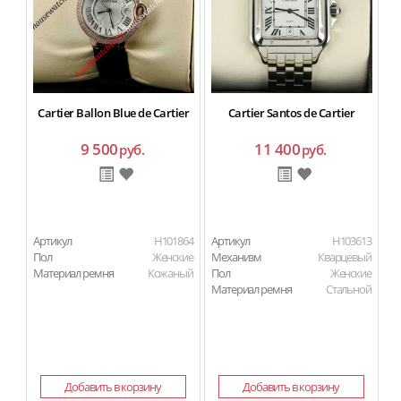
Cartier Ballon Blue de Cartier
Cartier Santos de Cartier
9 500
11 400
руб.
руб.
Артикул
H101864
Артикул
H103613
Ар
Пол
Женские
Механизм
Кварцевый
М
Материал ремня
Кожаный
Пол
Женские
П
Материал ремня
Стальной
Ма
Добавить в корзину
Добавить в корзину