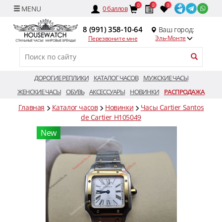
0
0
0
0
баллов
8 (991) 358-10-64
Ваш город:
Эль-Монте
Перезвоните мне
ДОРОГИЕ РЕПЛИКИ
КАТАЛОГ ЧАСОВ
МУЖСКИЕ ЧАСЫ
ЖЕНСКИЕ ЧАСЫ
ОБУВЬ
АКСЕССУАРЫ
НОВИНКИ
РАСПРОДАЖА
Главная
Каталог часов
Новинки
Часы Cartier Santos
de Cartier H105049
New