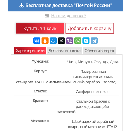
Бесплатная доставка "Почтой России"
Нашли дешевле?
Купить в 1 клик
Добавить в корзину
Характеристики
Доставка и оплата
Обмен и возврат
Функции:
Часы, Минуты, Секунды, Дата.
Корпус:
Полированная
гипоаллергенная сталь
стандарта 324 HL с напылением IPG 16k (серебро + золото).
Стекло:
Сапфировое стекло.
Браслет:
Стальной браслет с
раскладывающейся
застежкой.
Механизм:
Швейцарский серийный
кварцевый механизм: ETA12-