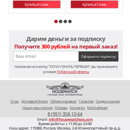
Купить в 1 клик
Купить в 1 клик
Дарим деньги за подписку
Получите
300 рублей
на первый заказ!
Нажимая на кнопку “ХОЧУ УЗНАТЬ ПЕРВЫМ”, вы принимаете
условия
Публичной оферты
O нас
Доставка/Оплата
Обмен и возврат
Гарантия
Скидки и акции
Наши часы на руке
Отзывы
Контакты
Мой кабинет
8 (991) 358-10-64
Email:
info@housewatchses.com
Время работы: c 11:00 до 23:00
Наш адрес:
115088
,
Россия, Москва
,
2-й Южнопортовый пр-д, д.