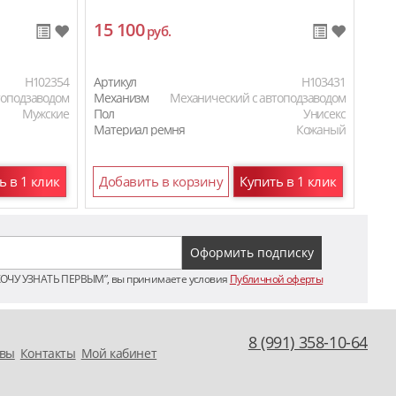
15 100
11
руб.
H102354
Артикул
H103431
Арти
топодзаводом
Механизм
Механический с автоподзаводом
Мех
Мужские
Пол
Унисекс
Пол
Материал ремня
Кожаный
Мат
ь в 1 клик
Добавить в корзину
Купить в 1 клик
До
ХОЧУ УЗНАТЬ ПЕРВЫМ”, вы принимаете условия
Публичной оферты
8 (991) 358-10-64
вы
Контакты
Мой кабинет