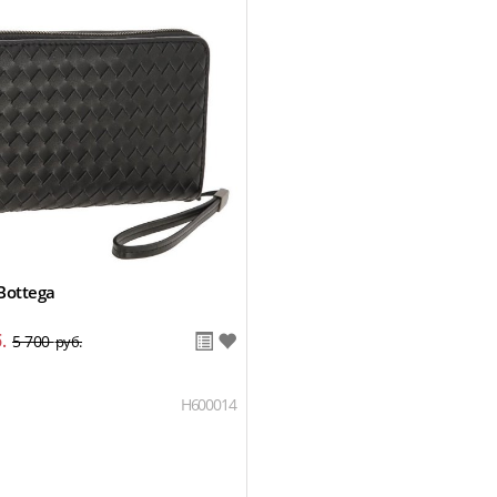
Bottega
.
5 700
руб.
H600014