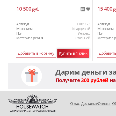
10 500
15 400
руб.
р
Артикул
H101123
Артикул
Механизм
Кварцевый
Механизм
Пол
Унисекс
Пол
Материал ремня
Стальной
Материал 
Добавить в корзину
Купить в 1 клик
Добавить
Дарим деньги з
Получите
300 рублей
на
O нас
Доставка/Оплата
Об