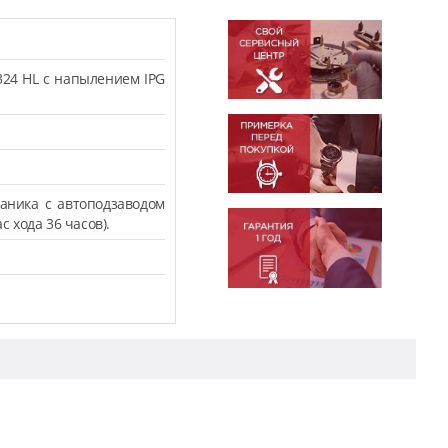
324 HL с напылением IPG
аника с автоподзаводом
с хода 36 часов).