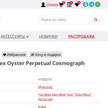
0
0
0
0
баллов
:
АКСЕССУАРЫ
НОВИНКИ
РАСПРОДАЖА
Избранное
Хочу в подарок
🎁
H105079
Мужские.
Часовая мануфактура "Zolant&co"
(Бельгия)
Rolex