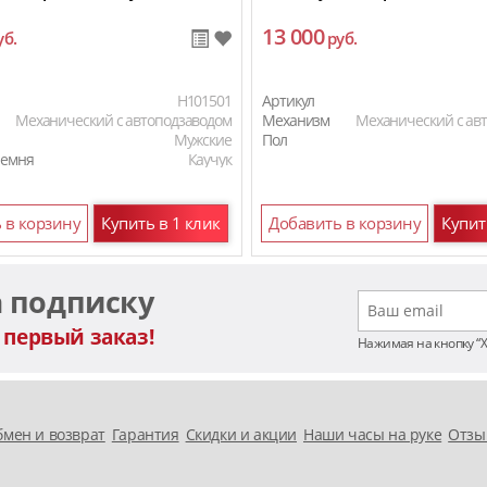
13 000
уб.
руб.
H101501
Артикул
Механический с автоподзаводом
Механизм
Механический с ав
Мужские
Пол
ремня
Каучук
 в корзину
Купить в 1 клик
Добавить в корзину
Купит
а подписку
 первый заказ!
Нажимая на кнопку “
мен и возврат
Гарантия
Скидки и акции
Наши часы на руке
Отзы