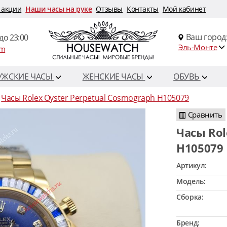
 акции
Наши часы на руке
Отзывы
Контакты
Мой кабинет
Ваш город
до 23:00
Эль-Монте
om
УЖСКИЕ ЧАСЫ
ЖЕНСКИЕ ЧАСЫ
ОБУВЬ
Часы Rolex Oyster Perpetual Cosmograph H105079
Сравнить
Часы Rolex Oyster Perpetual Cosmograph
H105079
Артикул:
Модель:
Сборка:
Бренд: