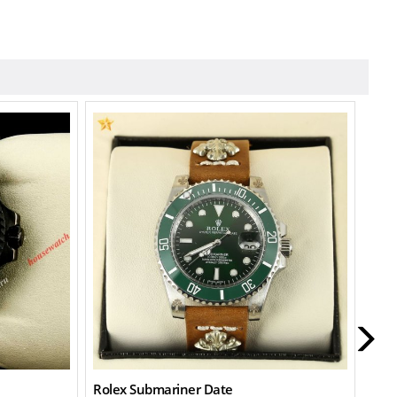
Rolex Submariner Date
Role