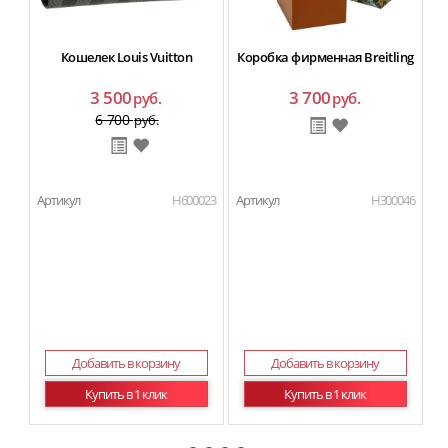
Кошелек Louis Vuitton
Коробка фирменная Breitling
3 500
3 700
руб.
руб.
6 700
руб.
Артикул
H600023
Артикул
H300046
Ар
П
Добавить в корзину
Добавить в корзину
Купить в 1 клик
Купить в 1 клик