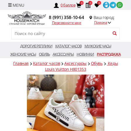
0
0
0
0
баллов
8 (991) 358-10-64
Ваш город:
Помона
Перезвоните мне
ДОРОГИЕ РЕПЛИКИ
КАТАЛОГ ЧАСОВ
МУЖСКИЕ ЧАСЫ
ЖЕНСКИЕ ЧАСЫ
ОБУВЬ
АКСЕССУАРЫ
НОВИНКИ
РАСПРОДАЖА
Главная
Каталог часов
Аксессуары
Обувь
Кеды
Louis Vuitton H801353