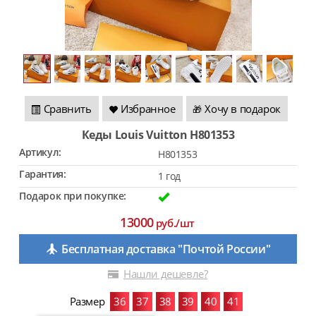
Сравнить
Избранное
Хочу в подарок
🎁
Кеды Louis Vuitton H801353
Артикул:
H801353
Гарантия:
1 год
Подарок при покупке:
13000
руб./шт
Бесплатная доставка "Почтой России"
Нашли дешевле?
Размер
36
37
38
39
40
41