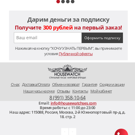
Дарим деньги за подписку
Получите
300 рублей
на первый заказ!
Нажимая на кнопку “ХОЧУ УЗНАТЬ ПЕРВЫМ”, вы принимаете
условия
Публичной оферты
O нас
Доставка/Оплата
Обмен и возврат
Гарантия
Скидки и акции
Наши часы на руке
Отзывы
Контакты
Мой кабинет
8 (991) 358-10-64
Email:
info@housewatchses.com
Время работы: c 11:00 до 23:00
Наш адрес:
115088
,
Россия, Москва
,
2-й Южнопортовый пр-д, д.
18. стр. 2