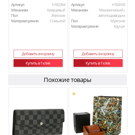
Артикул
H102364
Артикул
H104165
Механизм
Кварцевый
Механизм
Механический с
Пол
Женские
автоподзаводом
Материал ремня
Стальной
Пол
Мужские
Материал ремня
Каучук
Добавить в корзину
Добавить в корзину
Купить в 1 клик
Купить в 1 клик
Похожие товары