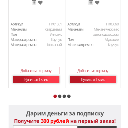
Артикул
H101551
Артикул
H103690
Ар
Механизм
Кварцевый
Механизм
Механический с
М
Пол
Унисекс
автоподзаводом
Материал ремня
Каучук
Пол
Мужские
П
Материал ремня
Кожаный
Материал ремня
Каучук
Ма
Ма
Добавить в корзину
Добавить в корзину
Купить в 1 клик
Купить в 1 клик
Дарим деньги за подписку
Получите
300 рублей
на первый заказ!