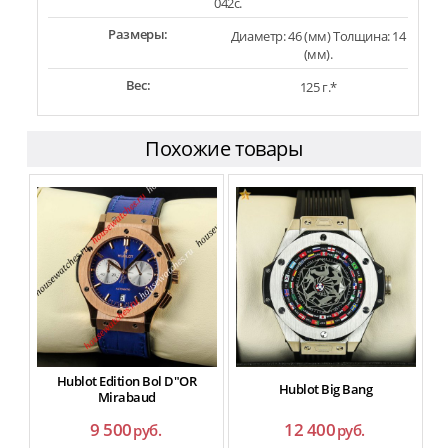
042c.
Размеры:
Диаметр: 46 (мм) Толщина: 14
(мм).
Вес:
125 г.*
Похожие товары
Hublot Edition Bol D"OR
Hublot Big Bang
Mirabaud
9 500
12 400
руб.
руб.