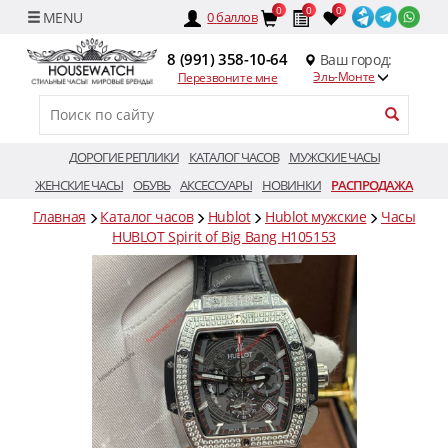
0
0
0
0
баллов
8 (991) 358-10-64
Ваш город:
Эль-Монте
Перезвоните мне
ДОРОГИЕ РЕПЛИКИ
КАТАЛОГ ЧАСОВ
МУЖСКИЕ ЧАСЫ
ЖЕНСКИЕ ЧАСЫ
ОБУВЬ
АКСЕССУАРЫ
НОВИНКИ
РАСПРОДАЖА
Главная
Каталог часов
Hublot
Hublot мужские
Часы
HUBLOT Spirit of Big Bang H105153