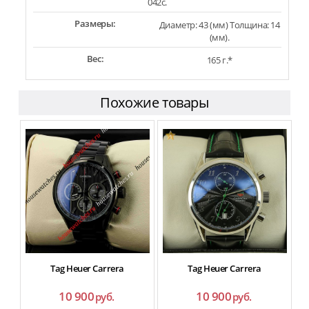
042c.
Размеры:
Диаметр: 43 (мм) Толщина: 14
(мм).
Вес:
165 г.*
Похожие товары
Tag Heuer Carrera
Tag Heuer Carrera
T
10 900
10 900
руб.
руб.