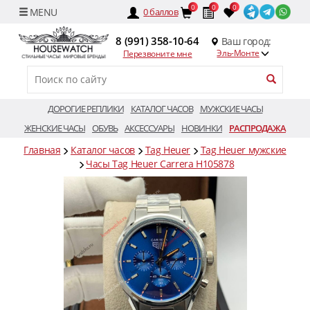
0
0
0
0
баллов
8 (991) 358-10-64
Ваш город:
Эль-Монте
Перезвоните мне
ДОРОГИЕ РЕПЛИКИ
КАТАЛОГ ЧАСОВ
МУЖСКИЕ ЧАСЫ
ЖЕНСКИЕ ЧАСЫ
ОБУВЬ
АКСЕССУАРЫ
НОВИНКИ
РАСПРОДАЖА
Главная
Каталог часов
Tag Heuer
Tag Heuer мужские
Часы Tag Heuer Carrera H105878