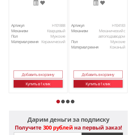
Артикул
H101888
Артикул
H104183
Ар
Механизм
Кварцевый
Механизм
Механический с
М
Пол
Мужские
автоподзаводом
Материал ремня
Керамический
Пол
Мужские
П
Материал ремня
Кожаный
Ма
Добавить в корзину
Добавить в корзину
Купить в 1 клик
Купить в 1 клик
Дарим деньги за подписку
Получите
300 рублей
на первый заказ!