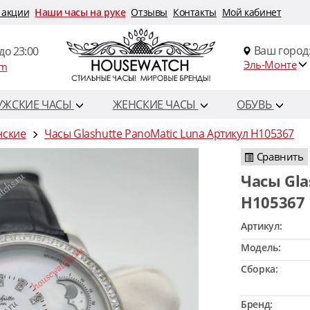
 акции
Наши часы на руке
Отзывы
Контакты
Мой кабинет
Ваш город
до 23:00
Эль-Монте
om
УЖСКИЕ ЧАСЫ
ЖЕНСКИЕ ЧАСЫ
ОБУВЬ
нские
Часы Glashutte PanoMatic Luna Артикул H105367
Сравнить
Часы Glashutte PanoMatic Luna Артикул
H105367
Артикул:
Модель:
Сборка:
Бренд: