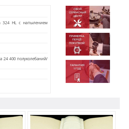
а 324 HL с напылением
а 24 400 полуколебаний/