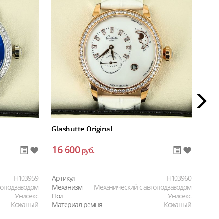
Glashutte Original
Glas
16 600
16
руб.
H103959
Артикул
H103960
Арти
топодзаводом
Механизм
Механический с автоподзаводом
Мех
Унисекс
Пол
Унисекс
Пол
Кожаный
Материал ремня
Кожаный
Мат