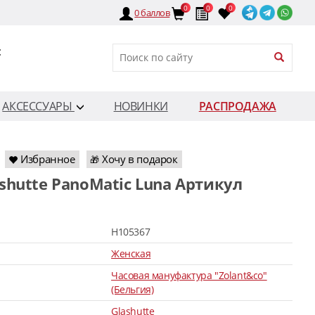
0
0
0
0
баллов
:
АКСЕССУАРЫ
НОВИНКИ
РАСПРОДАЖА
Избранное
Хочу в подарок
🎁
H105367
Женская
Часовая мануфактура "Zolant&co"
(Бельгия)
Glashutte