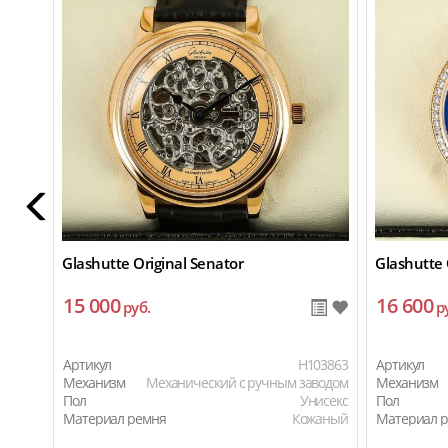
Glashutte Original Senator
Glashutte 
15 000
16 600
руб.
р
Артикул
H103863
Артикул
Механизм
Механический с ручным заводом
Механизм
Пол
Унисекс
Пол
Материал ремня
Кожаный
Материал 