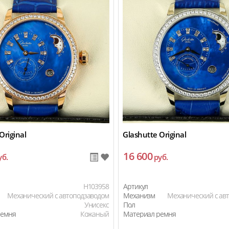
Original
Glashutte Original
16 600
уб.
руб.
H103958
Артикул
Механический с автоподзаводом
Механизм
Механический с ав
Унисекс
Пол
ремня
Кожаный
Материал ремня