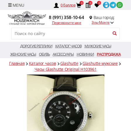
0
0
0
0
баллов
8 (991) 358-10-64
Ваш город:
Эль-Монте
Перезвоните мне
ДОРОГИЕ РЕПЛИКИ
КАТАЛОГ ЧАСОВ
МУЖСКИЕ ЧАСЫ
ЖЕНСКИЕ ЧАСЫ
ОБУВЬ
АКСЕССУАРЫ
НОВИНКИ
РАСПРОДАЖА
Главная
Каталог часов
Glashutte
Glashutte мужские
Часы Glashutte Original H103961