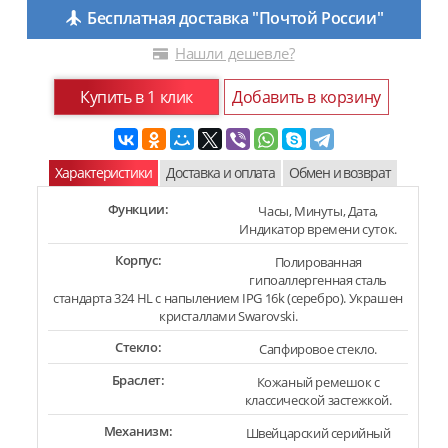
Бесплатная доставка "Почтой России"
Нашли дешевле?
Купить в 1 клик
Добавить в корзину
Характеристики
Доставка и оплата
Обмен и возврат
Функции:
Часы, Минуты, Дата,
Индикатор времени суток.
Корпус:
Полированная
гипоаллергенная сталь
стандарта 324 HL с напылением IPG 16k (серебро). Украшен
кристаллами Swarovski.
Стекло:
Сапфировое стекло.
Браслет:
Кожаный ремешок с
классической застежкой.
Механизм:
Швейцарский серийный