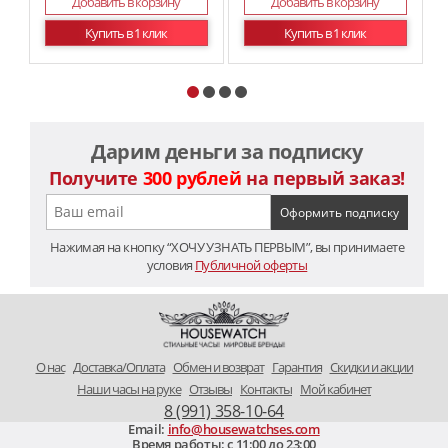
Добавить в корзину
Добавить в корзину
Купить в 1 клик
Купить в 1 клик
Дарим деньги за подписку
Получите
300 рублей
на первый заказ!
Нажимая на кнопку “ХОЧУ УЗНАТЬ ПЕРВЫМ”, вы принимаете
условия
Публичной оферты
O нас
Доставка/Оплата
Обмен и возврат
Гарантия
Скидки и акции
Наши часы на руке
Отзывы
Контакты
Мой кабинет
8 (991) 358-10-64
Email:
info@housewatchses.com
Время работы: c 11:00 до 23:00