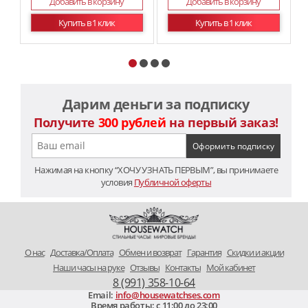
Добавить в корзину
Добавить в корзину
Купить в 1 клик
Купить в 1 клик
Дарим деньги за подписку
Получите
300 рублей
на первый заказ!
Нажимая на кнопку “ХОЧУ УЗНАТЬ ПЕРВЫМ”, вы принимаете
условия
Публичной оферты
O нас
Доставка/Оплата
Обмен и возврат
Гарантия
Скидки и акции
Наши часы на руке
Отзывы
Контакты
Мой кабинет
8 (991) 358-10-64
Email:
info@housewatchses.com
Время работы: c 11:00 до 23:00