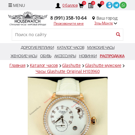
0
0
0
0
баллов
8 (991) 358-10-64
Ваш город:
Эль-Монте
Перезвоните мне
ДОРОГИЕ РЕПЛИКИ
КАТАЛОГ ЧАСОВ
МУЖСКИЕ ЧАСЫ
ЖЕНСКИЕ ЧАСЫ
ОБУВЬ
АКСЕССУАРЫ
НОВИНКИ
РАСПРОДАЖА
Главная
Каталог часов
Glashutte
Glashutte мужские
Часы Glashutte Original H103960