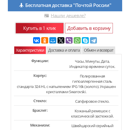
Бесплатная доставка "Почтой России"
Нашли дешевле?
Купить в 1 клик
Добавить в корзину
Характеристики
Доставка и оплата
Обмен и возврат
Функции:
Часы, Минуты, Дата,
Индикатор времени суток.
Корпус:
Полированная
гипоаллергенная сталь
стандарта 324 HL с напылением IPG 16k (золото). Украшен
кристаллами Swarovski.
Стекло:
Сапфировое стекло.
Браслет:
Кожаный ремешок с
классической застежкой.
Механизм:
Швейцарский серийный