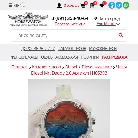
0
0
0
0
баллов
8 (991) 358-10-64
Ваш город:
Эль-Монте
Перезвоните мне
ДОРОГИЕ РЕПЛИКИ
КАТАЛОГ ЧАСОВ
МУЖСКИЕ ЧАСЫ
ЖЕНСКИЕ ЧАСЫ
ОБУВЬ
АКСЕССУАРЫ
НОВИНКИ
РАСПРОДАЖА
Главная
Каталог часов
Diesel
Diesel мужские
Часы
Diesel Mr. Daddy 2.0 Артикул H105393