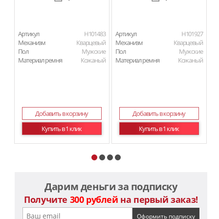
Артикул
H101483
Артикул
H101927
Ар
Механизм
Кварцевый
Механизм
Кварцевый
М
Пол
Мужские
Пол
Мужские
П
Материал ремня
Кожаный
Материал ремня
Кожаный
Ма
Добавить в корзину
Добавить в корзину
Купить в 1 клик
Купить в 1 клик
Дарим деньги за подписку
Получите
300 рублей
на первый заказ!