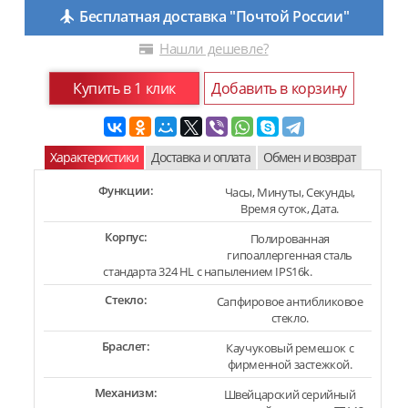
Бесплатная доставка "Почтой России"
Нашли дешевле?
Купить в 1 клик
Добавить в корзину
Характеристики
Доставка и оплата
Обмен и возврат
Функции:
Часы, Минуты, Секунды,
Время суток, Дата.
Корпус:
Полированная
гипоаллергенная сталь
стандарта 324 HL с напылением IPS16k.
Стекло:
Сапфировое антибликовое
стекло.
Браслет:
Каучуковый ремешок с
фирменной застежкой.
Механизм:
Швейцарский серийный