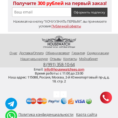
Получите
300 рублей
на первый заказ!
Нажимая на кнопку “ХОЧУ УЗНАТЬ ПЕРВЫМ”, вы принимаете
условия
Публичной оферты
O нас
Доставка/Оплата
Обмен и возврат
Гарантия
Скидки и акции
Наши часы на руке
Отзывы
Контакты
Мой кабинет
8 (991) 358-10-64
Email:
info@housewatchses.com
Время работы: c 11:00 до 23:00
Наш адрес:
115088
,
Россия, Москва
,
2-й Южнопортовый пр-д, д.
18. стр. 2
Политика конфиденциальности
Карта сайта