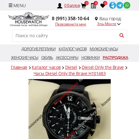
0
0
0
0
баллов
8 (991) 358-10-64
Ваш город:
Эль-Монте
Перезвоните мне
ДОРОГИЕ РЕПЛИКИ
КАТАЛОГ ЧАСОВ
МУЖСКИЕ ЧАСЫ
ЖЕНСКИЕ ЧАСЫ
ОБУВЬ
АКСЕССУАРЫ
НОВИНКИ
РАСПРОДАЖА
Главная
Каталог часов
Diesel
Diesel Only the Brave
Часы Diesel Only the Brave H101483