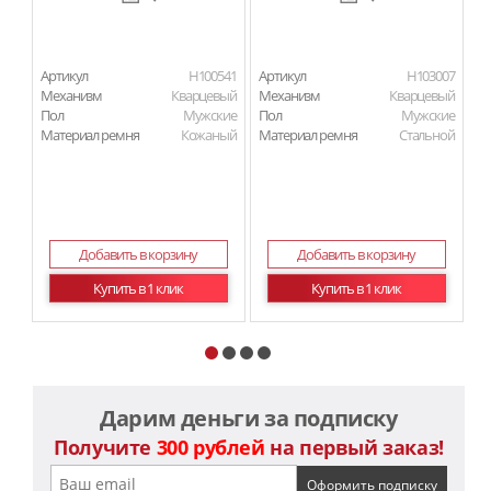
Артикул
H100541
Артикул
H103007
Ар
Механизм
Кварцевый
Механизм
Кварцевый
М
Пол
Мужские
Пол
Мужские
П
Материал ремня
Кожаный
Материал ремня
Стальной
Ма
Добавить в корзину
Добавить в корзину
Купить в 1 клик
Купить в 1 клик
Дарим деньги за подписку
Получите
300 рублей
на первый заказ!