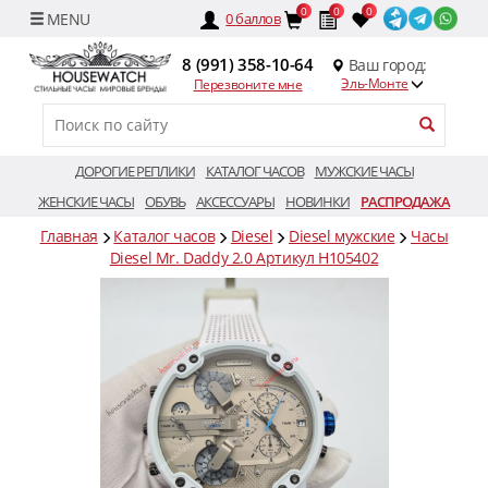
0
0
0
0
баллов
8 (991) 358-10-64
Ваш город:
Эль-Монте
Перезвоните мне
ДОРОГИЕ РЕПЛИКИ
КАТАЛОГ ЧАСОВ
МУЖСКИЕ ЧАСЫ
ЖЕНСКИЕ ЧАСЫ
ОБУВЬ
АКСЕССУАРЫ
НОВИНКИ
РАСПРОДАЖА
Главная
Каталог часов
Diesel
Diesel мужские
Часы
Diesel Mr. Daddy 2.0 Артикул H105402