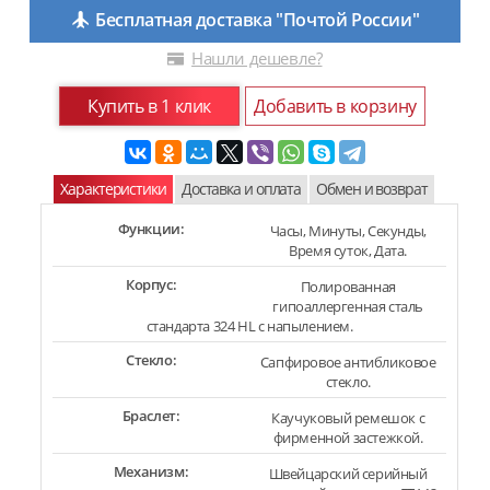
Бесплатная доставка "Почтой России"
Нашли дешевле?
Купить в 1 клик
Добавить в корзину
Характеристики
Доставка и оплата
Обмен и возврат
Функции:
Часы, Минуты, Секунды,
Время суток, Дата.
Корпус:
Полированная
гипоаллергенная сталь
стандарта 324 HL с напылением.
Стекло:
Сапфировое антибликовое
стекло.
Браслет:
Каучуковый ремешок с
фирменной застежкой.
Механизм:
Швейцарский серийный