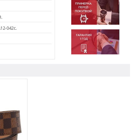
.
12-042c.