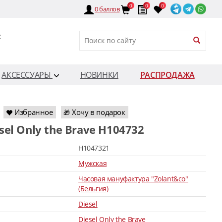
0
0
0
0
баллов
:
АКСЕССУАРЫ
НОВИНКИ
РАСПРОДАЖА
Избранное
Хочу в подарок
🎁
esel Only the Brave H104732
H1047321
Мужская
Часовая мануфактура "Zolant&co"
(Бельгия)
Diesel
Diesel Only the Brave