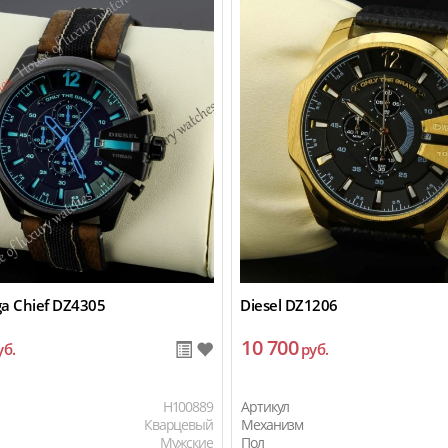
ga Chief DZ4305
Diesel DZ1206
10 700
уб.
руб.
H100889
Артикул
Кварцевый
Механизм
Мужские
Пол