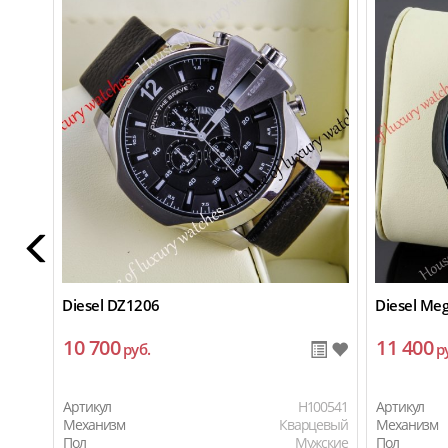
Diesel DZ1206
Diesel Me
10 700
11 400
руб.
р
Артикул
H100541
Артикул
Механизм
Кварцевый
Механизм
Пол
Мужские
Пол