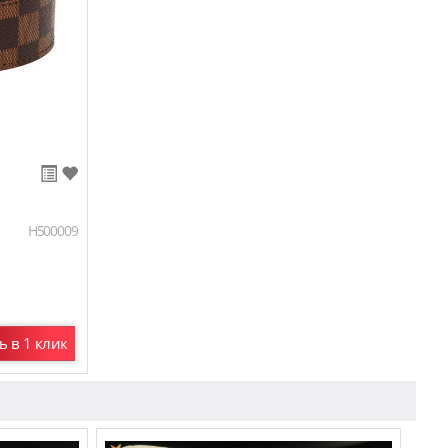
H500009
ь в 1 клик