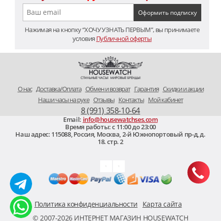
Нажимая на кнопку “ХОЧУ УЗНАТЬ ПЕРВЫМ”, вы принимаете
условия
Публичной оферты
O нас
Доставка/Оплата
Обмен и возврат
Гарантия
Скидки и акции
Наши часы на руке
Отзывы
Контакты
Мой кабинет
8 (991) 358-10-64
Email:
info@housewatchses.com
Время работы: c 11:00 до 23:00
Наш адрес:
115088
,
Россия, Москва
,
2-й Южнопортовый пр-д, д.
18. стр. 2
Политика конфиденциальности
Карта сайта
© 2007-2026 ИНТЕРНЕТ МАГАЗИН HOUSEWATCH