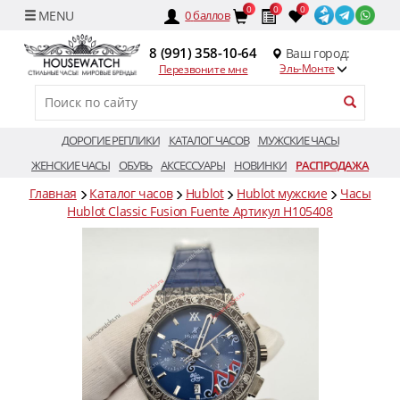
0
0
0
0
баллов
8 (991) 358-10-64
Ваш город:
Эль-Монте
Перезвоните мне
ДОРОГИЕ РЕПЛИКИ
КАТАЛОГ ЧАСОВ
МУЖСКИЕ ЧАСЫ
ЖЕНСКИЕ ЧАСЫ
ОБУВЬ
АКСЕССУАРЫ
НОВИНКИ
РАСПРОДАЖА
Главная
Каталог часов
Hublot
Hublot мужские
Часы
Hublot Classic Fusion Fuente Артикул H105408