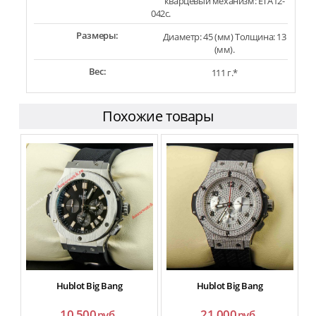
кварцевый механизм: ETA12-
042c.
Размеры:
Диаметр: 45 (мм) Толщина: 13
(мм).
Вес:
111 г.*
Похожие товары
Hublot Big Bang
Hublot Big Bang
10 500
21 000
руб.
руб.