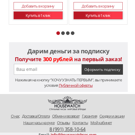
Добавить в корзину
Добавить в корзину
Купить в 1 клик
Купить в 1 клик
Дарим деньги за подписку
Получите
300 рублей
на первый заказ!
Нажимая на кнопку “ХОЧУ УЗНАТЬ ПЕРВЫМ”, вы принимаете
условия
Публичной оферты
O нас
Доставка/Оплата
Обмен и возврат
Гарантия
Скидки и акции
Наши часы на руке
Отзывы
Контакты
Мой кабинет
8 (991) 358-10-64
Email:
info@housewatchses.com