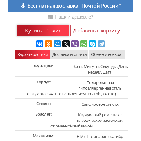
Бесплатная доставка "Почтой России"
Нашли дешевле?
Купить в 1 клик
Добавить в корзину
Характеристики
Доставка и оплата
Обмен и возврат
Функции:
Часы, Минуты, Секунды, День
недели, Дата.
Корпус:
Полированная
гипоаллергенная сталь
стандарта 324 HL с напылением IPG 16k (золото).
Стекло:
Сапфировое стекло.
Браслет:
Каучуковый ремешок с
классической застежкой,
фирменной эмблемой.
Механизм:
ETA (Швейцария), калибр