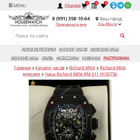
0
0
0
0
баллов
8 (991) 358-10-64
Ваш город:
Эль-Монте
Перезвоните мне
ДОРОГИЕ РЕПЛИКИ
КАТАЛОГ ЧАСОВ
МУЖСКИЕ ЧАСЫ
ЖЕНСКИЕ ЧАСЫ
ОБУВЬ
АКСЕССУАРЫ
НОВИНКИ
РАСПРОДАЖА
Главная
Каталог часов
Richard Mille
Richard Mille
мужские
Часы Richard Mille RM 011 H103756