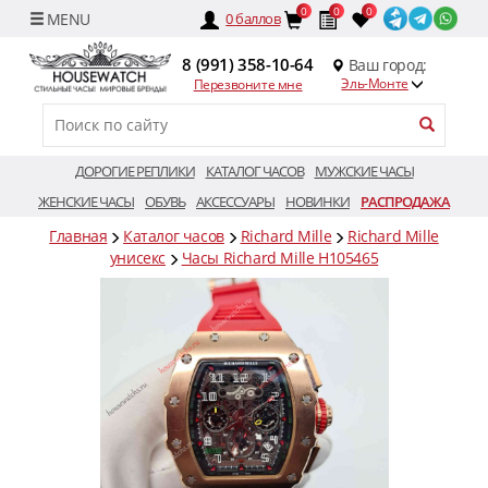
0
0
0
0
баллов
8 (991) 358-10-64
Ваш город:
Эль-Монте
Перезвоните мне
ДОРОГИЕ РЕПЛИКИ
КАТАЛОГ ЧАСОВ
МУЖСКИЕ ЧАСЫ
ЖЕНСКИЕ ЧАСЫ
ОБУВЬ
АКСЕССУАРЫ
НОВИНКИ
РАСПРОДАЖА
Главная
Каталог часов
Richard Mille
Richard Mille
унисекс
Часы Richard Mille H105465