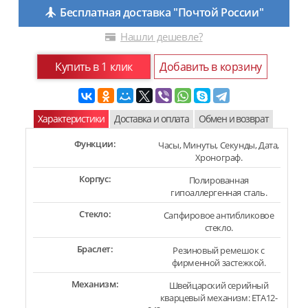
Бесплатная доставка "Почтой России"
Нашли дешевле?
Купить в 1 клик
Добавить в корзину
Характеристики
Доставка и оплата
Обмен и возврат
Функции:
Часы, Минуты, Секунды, Дата,
Хронограф.
Корпус:
Полированная
гипоаллергенная сталь.
Стекло:
Сапфировое антибликовое
стекло.
Браслет:
Резиновый ремешок с
фирменной застежкой.
Механизм:
Швейцарский серийный
кварцевый механизм: ETA12-