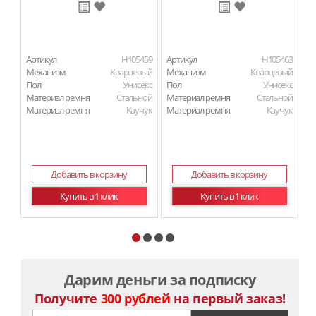
Артикул
H105459
Артикул
H105463
Ар
Механизм
Кварцевый
Механизм
Кварцевый
М
Пол
Унисекс
Пол
Унисекс
Материал ремня
Стальной
Материал ремня
Стальной
П
Материал ремня
Каучук
Материал ремня
Каучук
Ма
Добавить в корзину
Добавить в корзину
Купить в 1 клик
Купить в 1 клик
Дарим деньги за подписку
Получите
300 рублей
на первый заказ!