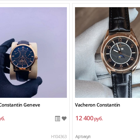
Constantin Geneve
Vacheron Constantin
12 400
уб.
руб.
H104363
Артикул