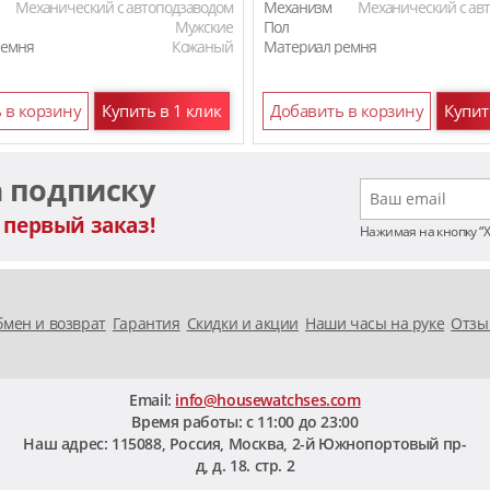
Механический с автоподзаводом
Механизм
Механический с ав
Мужские
Пол
ремня
Кожаный
Материал ремня
 в корзину
Купить в 1 клик
Добавить в корзину
Купит
а подписку
 первый заказ!
Нажимая на кнопку “
мен и возврат
Гарантия
Скидки и акции
Наши часы на руке
Отзы
Email:
info@housewatchses.com
Время работы: c 11:00 до 23:00
Наш адрес:
115088
,
Россия, Москва
,
2-й Южнопортовый пр-
д, д. 18. стр. 2