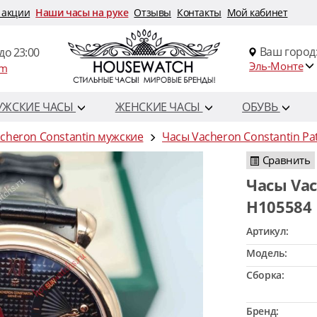
 акции
Наши часы на руке
Отзывы
Контакты
Мой кабинет
Ваш город
до 23:00
Эль-Монте
om
УЖСКИЕ ЧАСЫ
ЖЕНСКИЕ ЧАСЫ
ОБУВЬ
cheron Constantin мужские
Часы Vacheron Constantin Pa
Сравнить
Часы Vacheron Constantin Patrimony Turbillon
H105584
Артикул:
Модель:
Сборка:
Бренд: