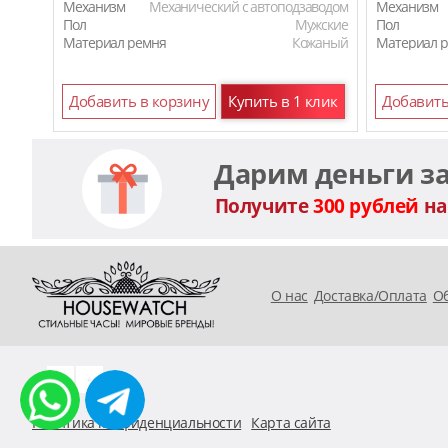
Механизм
Механический с автоподзаводом
Механизм
Пол
Мужские
Пол
Материал ремня
Кожаный
Материал 
Добавить в корзину
Купить в 1 клик
Добавить
Дарим деньги з
Получите
300 рублей
на
O нас
Доставка/Оплата
Об
Политика конфиденциальности
Карта сайта