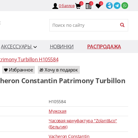
0
0
0
0
баллов
:
АКСЕССУАРЫ
НОВИНКИ
РАСПРОДАЖА
trimony Turbillon H105584
Избранное
Хочу в подарок
🎁
H105584
Мужская
Часовая мануфактура "Zolant&co"
(Бельгия)
Vacheron Constantin