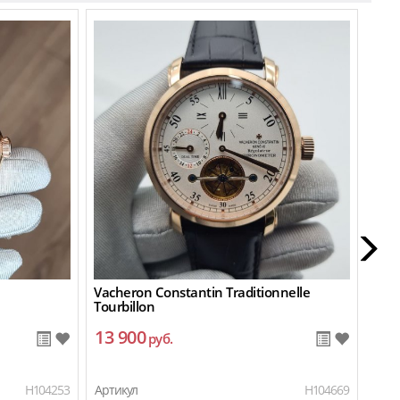
Vacheron Constantin Traditionnelle
Vach
Tourbillon
Pow
13 900
67
руб.
H104253
Артикул
H104669
Арти