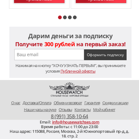
Дарим деньги за подписку
Получите
300 рублей
на первый заказ!
Нажимая на кнопку “ХОЧУ УЗНАТЬ ПЕРВЫМ”, вы принимаете
условия
Публичной оферты
O нас
Доставка/Оплата
Обмен и возврат
Гарантия
Скидки и акции
Наши часы на руке
Отзывы
Контакты
Мой кабинет
8 (991) 358-10-64
Email:
info@housewatchses.com
Время работы: c 11:00 до 23:00
Наш адрес:
115088
,
Россия, Москва
,
2-й Южнопортовый пр-д, д.
18. стр. 2