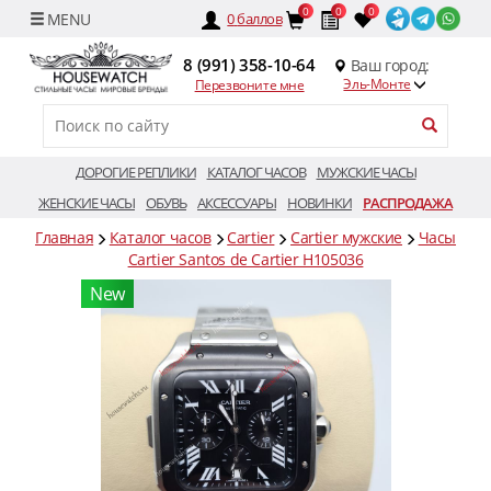
0
0
0
0
баллов
8 (991) 358-10-64
Ваш город:
Эль-Монте
Перезвоните мне
ДОРОГИЕ РЕПЛИКИ
КАТАЛОГ ЧАСОВ
МУЖСКИЕ ЧАСЫ
ЖЕНСКИЕ ЧАСЫ
ОБУВЬ
АКСЕССУАРЫ
НОВИНКИ
РАСПРОДАЖА
Главная
Каталог часов
Cartier
Cartier мужские
Часы
Cartier Santos de Cartier H105036
New