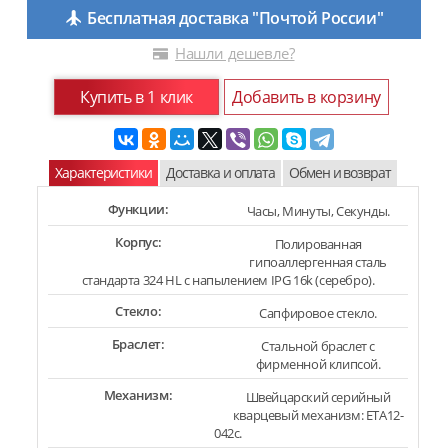
Бесплатная доставка "Почтой России"
Нашли дешевле?
Купить в 1 клик
Добавить в корзину
Характеристики
Доставка и оплата
Обмен и возврат
Функции:
Часы, Минуты, Секунды.
Корпус:
Полированная
гипоаллергенная сталь
стандарта 324 HL с напылением IPG 16k (серебро).
Стекло:
Сапфировое стекло.
Браслет:
Стальной браслет с
фирменной клипсой.
Механизм:
Швейцарский серийный
кварцевый механизм: ETA12-
042c.