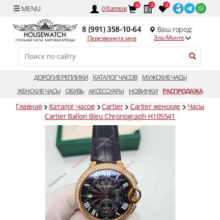
0
0
0
0
баллов
8 (991) 358-10-64
Ваш город:
Эль-Монте
Перезвоните мне
ДОРОГИЕ РЕПЛИКИ
КАТАЛОГ ЧАСОВ
МУЖСКИЕ ЧАСЫ
ЖЕНСКИЕ ЧАСЫ
ОБУВЬ
АКСЕССУАРЫ
НОВИНКИ
РАСПРОДАЖА
Главная
Каталог часов
Cartier
Cartier женские
Часы
Cartier Ballon Bleu Chronograph H105541