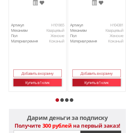
Артикул
H101865
Артикул
H104381
Ар
Механизм
Кварцевый
Механизм
Кварцевый
М
Пол
Женские
Пол
Женские
П
Материал ремня
Кожаный
Материал ремня
Кожаный
Ма
Добавить в корзину
Добавить в корзину
Купить в 1 клик
Купить в 1 клик
Дарим деньги за подписку
Получите
300 рублей
на первый заказ!