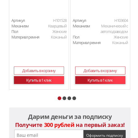
Артикул
H101528
Артикул
H103604
Ар
Механизм
Кварцевый
Механизм
Механический с
М
Пол
Женские
автоподзаводом
П
Материал ремня
Кожаный
Пол
Женские
Ма
Материал ремня
Кожаный
Добавить в корзину
Добавить в корзину
Купить в 1 клик
Купить в 1 клик
Дарим деньги за подписку
Получите
300 рублей
на первый заказ!