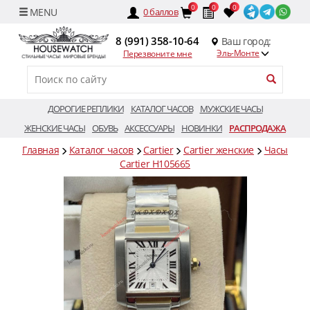
0
0
0
0
баллов
8 (991) 358-10-64
Ваш город:
Эль-Монте
Перезвоните мне
ДОРОГИЕ РЕПЛИКИ
КАТАЛОГ ЧАСОВ
МУЖСКИЕ ЧАСЫ
ЖЕНСКИЕ ЧАСЫ
ОБУВЬ
АКСЕССУАРЫ
НОВИНКИ
РАСПРОДАЖА
Главная
Каталог часов
Cartier
Cartier женские
Часы
Саrtier H105665