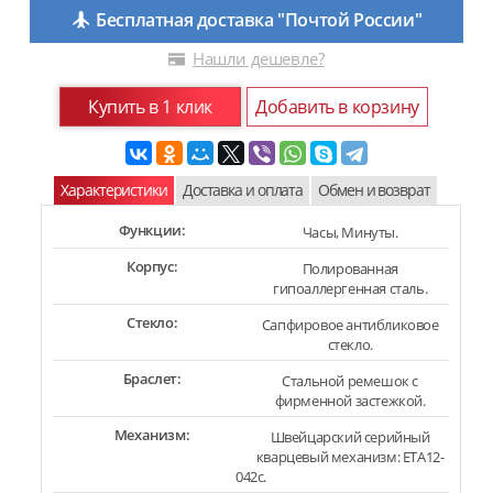
Бесплатная доставка "Почтой России"
Нашли дешевле?
Купить в 1 клик
Добавить в корзину
Характеристики
Доставка и оплата
Обмен и возврат
Функции:
Часы, Минуты.
Корпус:
Полированная
гипоаллергенная сталь.
Стекло:
Сапфировое антибликовое
стекло.
Браслет:
Стальной ремешок с
фирменной застежкой.
Механизм:
Швейцарский серийный
кварцевый механизм: ETA12-
042c.