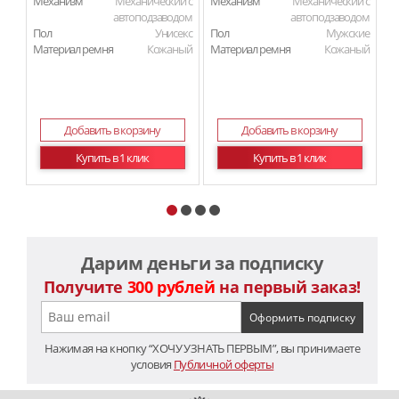
Механизм
Механический с
Механизм
Механический с
М
автоподзаводом
автоподзаводом
Пол
Унисекс
Пол
Мужские
П
Материал ремня
Кожаный
Материал ремня
Кожаный
Ма
Добавить в корзину
Добавить в корзину
Купить в 1 клик
Купить в 1 клик
Дарим деньги за подписку
Получите
300 рублей
на первый заказ!
Нажимая на кнопку “ХОЧУ УЗНАТЬ ПЕРВЫМ”, вы принимаете
условия
Публичной оферты