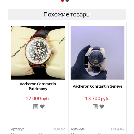
Похожие товары
Vacheron Constantin
Vacheron Constantin Geneve
Patrimony
17 000
13 700
руб.
руб.
Артикул
H101692
Артикул
H104342
Ар