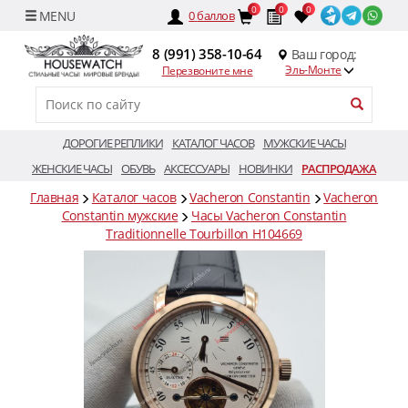
0
0
0
0
баллов
8 (991) 358-10-64
Ваш город:
Эль-Монте
Перезвоните мне
ДОРОГИЕ РЕПЛИКИ
КАТАЛОГ ЧАСОВ
МУЖСКИЕ ЧАСЫ
ЖЕНСКИЕ ЧАСЫ
ОБУВЬ
АКСЕССУАРЫ
НОВИНКИ
РАСПРОДАЖА
Главная
Каталог часов
Vacheron Constantin
Vacheron
Constantin мужские
Часы Vacheron Constantin
Traditionnelle Tourbillon H104669