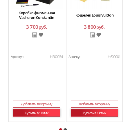
Коробка фирменная
Кошелек Louis Vuitton
Vacheron Constantin
3 700
3 800
руб.
руб.
Артикул
H300034
Артикул
H600001
Ар
Добавить в корзину
Добавить в корзину
Купить в 1 клик
Купить в 1 клик