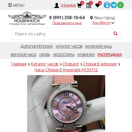
0
0
0
0
баллов
8 (991) 358-10-64
Ваш город:
Эль-Монте
Перезвоните мне
ДОРОГИЕ РЕПЛИКИ
КАТАЛОГ ЧАСОВ
МУЖСКИЕ ЧАСЫ
ЖЕНСКИЕ ЧАСЫ
ОБУВЬ
АКСЕССУАРЫ
НОВИНКИ
РАСПРОДАЖА
Главная
Каталог часов
Chopard
Chopard женские
Часы Chopard Imperiale H105712