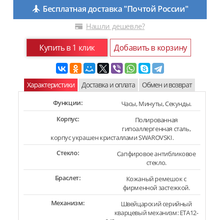
Бесплатная доставка "Почтой России"
Нашли дешевле?
Купить в 1 клик
Добавить в корзину
Характеристики
Доставка и оплата
Обмен и возврат
Функции:
Часы, Минуты, Секунды.
Корпус:
Полированная
гипоаллергенная сталь,
корпус украшен кристаллами SWAROVSKI.
Стекло:
Сапфировое антибликовое
стекло.
Браслет:
Кожаный ремешок с
фирменной застежкой.
Механизм:
Швейцарский серийный
кварцевый механизм: ETA12-