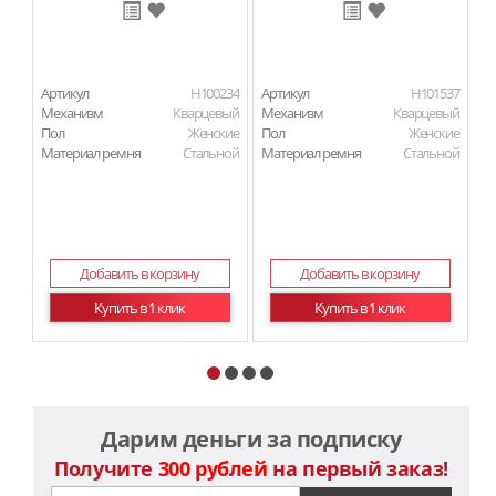
Артикул
H100234
Артикул
H101537
Ар
Механизм
Кварцевый
Механизм
Кварцевый
М
Пол
Женские
Пол
Женские
П
Материал ремня
Стальной
Материал ремня
Стальной
Ма
Добавить в корзину
Добавить в корзину
Купить в 1 клик
Купить в 1 клик
Дарим деньги за подписку
Получите
300 рублей
на первый заказ!