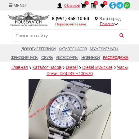
0
0
0
0
баллов
8 (991) 358-10-64
Ваш город:
Помона
Перезвоните мне
ДОРОГИЕ РЕПЛИКИ
КАТАЛОГ ЧАСОВ
МУЖСКИЕ ЧАСЫ
ЖЕНСКИЕ ЧАСЫ
ОБУВЬ
АКСЕССУАРЫ
НОВИНКИ
РАСПРОДАЖА
Главная
Каталог часов
Diesel
Diesel мужские
Часы
Diesel DZ4283 H100570