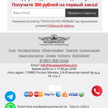
Получите
300 рублей
на первый заказ!
Нажимая на кнопку “ХОЧУ УЗНАТЬ ПЕРВЫМ”, вы принимаете
условия
Публичной оферты
O нас
Доставка/Оплата
Обмен и возврат
Гарантия
Скидки и акции
Наши часы на руке
Отзывы
Контакты
Мой кабинет
8 (991) 358-10-64
Email:
info@housewatchses.com
Время работы: c 11:00 до 23:00
Наш адрес:
115088
,
Россия, Москва
,
2-й Южнопортовый пр-д, д.
18. стр. 2
Политика конфиденциальности
Карта сайта