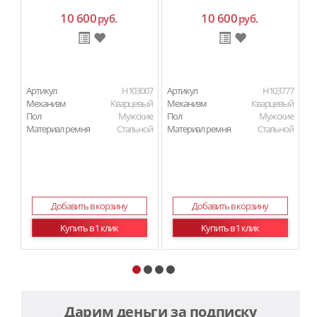
10 600
10 600
руб.
руб.
Артикул
H103007
Артикул
H103777
Ар
Механизм
Кварцевый
Механизм
Кварцевый
М
Пол
Мужские
Пол
Мужские
П
Материал ремня
Стальной
Материал ремня
Стальной
Ма
Добавить в корзину
Добавить в корзину
Купить в 1 клик
Купить в 1 клик
Дарим деньги за подписку