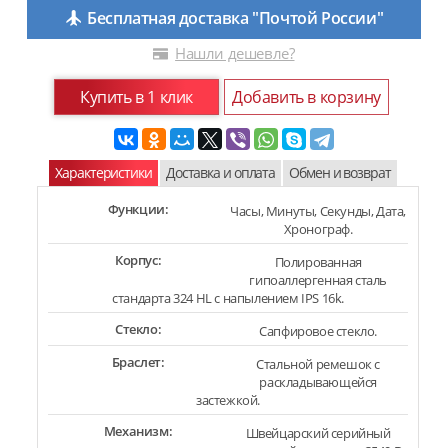
Бесплатная доставка "Почтой России"
Нашли дешевле?
Купить в 1 клик
Добавить в корзину
Характеристики
Доставка и оплата
Обмен и возврат
Функции:
Часы, Минуты, Секунды, Дата,
Хронограф.
Корпус:
Полированная
гипоаллергенная сталь
стандарта 324 HL с напылением IPS 16k.
Стекло:
Сапфировое стекло.
Браслет:
Стальной ремешок с
раскладывающейся
застежкой.
Механизм:
Швейцарский серийный