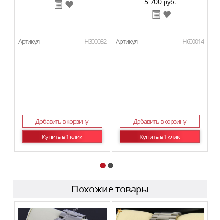
5 700
руб.
Артикул
H300032
Артикул
H600014
Ар
Добавить в корзину
Добавить в корзину
Купить в 1 клик
Купить в 1 клик
Похожие товары