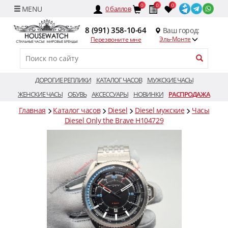
0
0
0
0
баллов
8 (991) 358-10-64
Ваш город:
Эль-Монте
Перезвоните мне
ДОРОГИЕ РЕПЛИКИ
КАТАЛОГ ЧАСОВ
МУЖСКИЕ ЧАСЫ
ЖЕНСКИЕ ЧАСЫ
ОБУВЬ
АКСЕССУАРЫ
НОВИНКИ
РАСПРОДАЖА
Главная
Каталог часов
Diesel
Diesel мужские
Часы
Diesel Only the Brave H104729