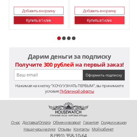
Добавить в корзину
Добавить в корзину
Купить в 1 клик
Купить в 1 клик
Дарим деньги за подписку
Получите
300 рублей
на первый заказ!
Нажимая на кнопку “ХОЧУ УЗНАТЬ ПЕРВЫМ”, вы принимаете
условия
Публичной оферты
O нас
Доставка/Оплата
Обмен и возврат
Гарантия
Скидки и акции
Наши часы на руке
Отзывы
Контакты
Мой кабинет
8 (991) 358-10-64