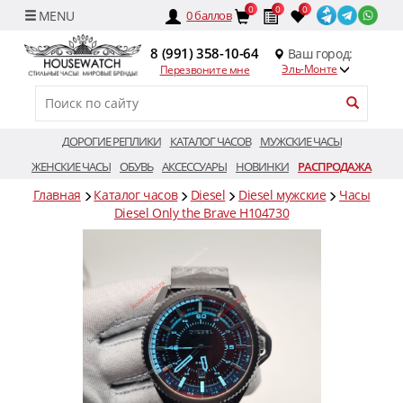
0
0
0
0
баллов
8 (991) 358-10-64
Ваш город:
Эль-Монте
Перезвоните мне
ДОРОГИЕ РЕПЛИКИ
КАТАЛОГ ЧАСОВ
МУЖСКИЕ ЧАСЫ
ЖЕНСКИЕ ЧАСЫ
ОБУВЬ
АКСЕССУАРЫ
НОВИНКИ
РАСПРОДАЖА
Главная
Каталог часов
Diesel
Diesel мужские
Часы
Diesel Only the Brave H104730