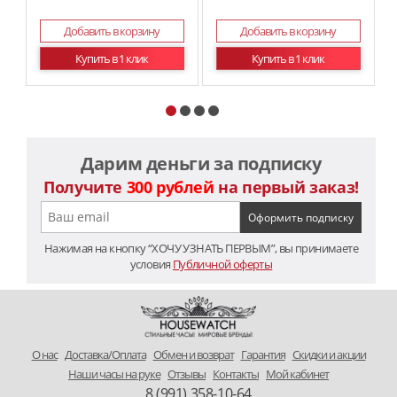
Добавить в корзину
Добавить в корзину
Купить в 1 клик
Купить в 1 клик
Дарим деньги за подписку
Получите
300 рублей
на первый заказ!
Нажимая на кнопку “ХОЧУ УЗНАТЬ ПЕРВЫМ”, вы принимаете
условия
Публичной оферты
O нас
Доставка/Оплата
Обмен и возврат
Гарантия
Скидки и акции
Наши часы на руке
Отзывы
Контакты
Мой кабинет
8 (991) 358-10-64