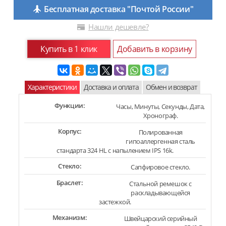
Бесплатная доставка "Почтой России"
Нашли дешевле?
Купить в 1 клик
Добавить в корзину
Характеристики
Доставка и оплата
Обмен и возврат
Функции:
Часы, Минуты, Секунды, Дата,
Хронограф.
Корпус:
Полированная
гипоаллергенная сталь
стандарта 324 HL с напылением IPS 16k.
Стекло:
Сапфировое стекло.
Браслет:
Стальной ремешок с
раскладывающейся
застежкой.
Механизм:
Швейцарский серийный