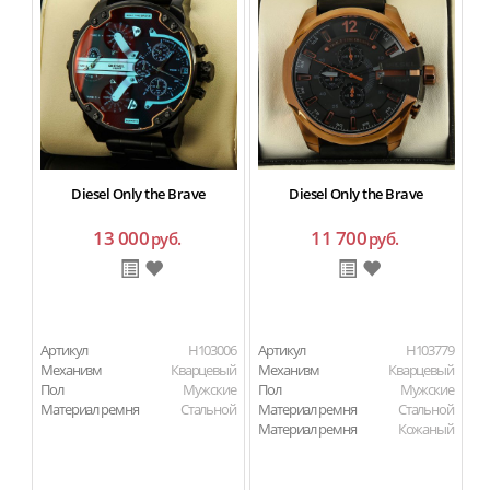
Diesel Only the Brave
Diesel Only the Brave
13 000
11 700
руб.
руб.
Артикул
H103006
Артикул
H103779
Ар
Механизм
Кварцевый
Механизм
Кварцевый
М
Пол
Мужские
Пол
Мужские
П
Материал ремня
Стальной
Материал ремня
Стальной
Ма
Материал ремня
Кожаный