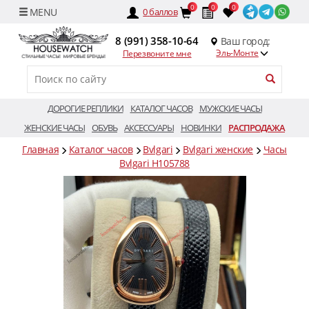
0
0
0
0
баллов
8 (991) 358-10-64
Ваш город:
Эль-Монте
Перезвоните мне
ДОРОГИЕ РЕПЛИКИ
КАТАЛОГ ЧАСОВ
МУЖСКИЕ ЧАСЫ
ЖЕНСКИЕ ЧАСЫ
ОБУВЬ
АКСЕССУАРЫ
НОВИНКИ
РАСПРОДАЖА
Главная
Каталог часов
Bvlgari
Bvlgari женские
Часы
Bvlgari H105788