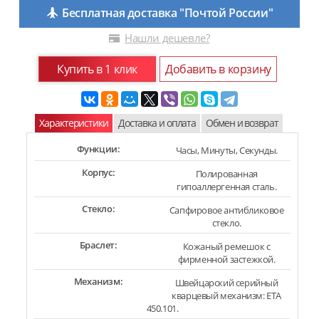
Бесплатная доставка "Почтой России"
Нашли дешевле?
Купить в 1 клик
Добавить в корзину
Характеристики
Доставка и оплата
Обмен и возврат
Функции:
Часы, Минуты, Секунды.
Корпус:
Полированная
гипоаллергенная сталь.
Стекло:
Сапфировое антибликовое
стекло.
Браслет:
Кожаный ремешок с
фирменной застежкой.
Механизм:
Швейцарский серийный
кварцевый механизм: ETA
450.101.