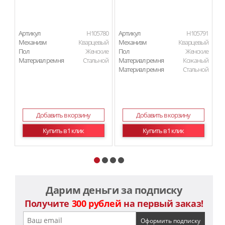
Артикул
H105780
Артикул
H105791
Ар
Механизм
Кварцевый
Механизм
Кварцевый
М
Пол
Женские
Пол
Женские
П
Материал ремня
Стальной
Материал ремня
Кожаный
Ма
Материал ремня
Стальной
Ма
Добавить в корзину
Добавить в корзину
Купить в 1 клик
Купить в 1 клик
Дарим деньги за подписку
Получите
300 рублей
на первый заказ!