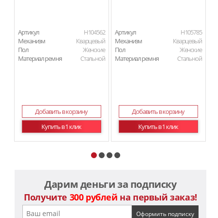
Артикул
H104562
Артикул
H105785
Ар
Механизм
Кварцевый
Механизм
Кварцевый
М
Пол
Женские
Пол
Женские
П
Материал ремня
Стальной
Материал ремня
Стальной
Ма
Добавить в корзину
Добавить в корзину
Купить в 1 клик
Купить в 1 клик
Дарим деньги за подписку
Получите
300 рублей
на первый заказ!