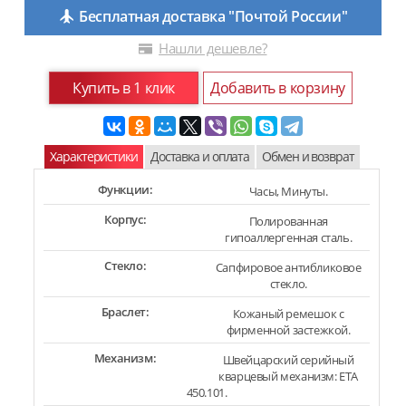
Бесплатная доставка "Почтой России"
Нашли дешевле?
Купить в 1 клик
Добавить в корзину
Характеристики
Доставка и оплата
Обмен и возврат
Функции:
Часы, Минуты.
Корпус:
Полированная
гипоаллергенная сталь.
Стекло:
Сапфировое антибликовое
стекло.
Браслет:
Кожаный ремешок с
фирменной застежкой.
Механизм:
Швейцарский серийный
кварцевый механизм: ETA
450.101.