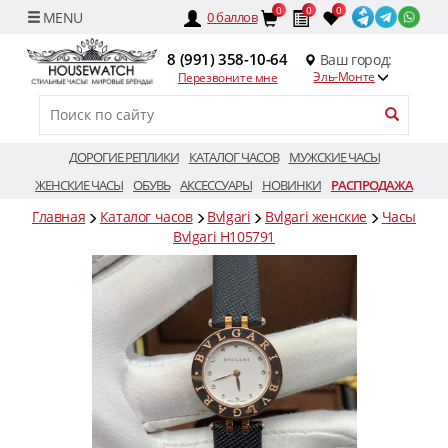
0
0
0
0
баллов
8 (991) 358-10-64
Ваш город:
Эль-Монте
Перезвоните мне
ДОРОГИЕ РЕПЛИКИ
КАТАЛОГ ЧАСОВ
МУЖСКИЕ ЧАСЫ
ЖЕНСКИЕ ЧАСЫ
ОБУВЬ
АКСЕССУАРЫ
НОВИНКИ
РАСПРОДАЖА
Главная
Каталог часов
Bvlgari
Bvlgari женские
Часы
Bvlgari H105791