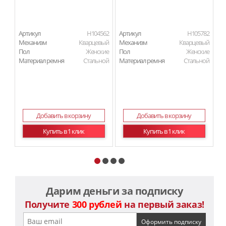
Артикул
H104562
Артикул
H105782
Ар
Механизм
Кварцевый
Механизм
Кварцевый
М
Пол
Женские
Пол
Женские
П
Материал ремня
Стальной
Материал ремня
Стальной
Ма
Ма
Добавить в корзину
Добавить в корзину
Купить в 1 клик
Купить в 1 клик
Дарим деньги за подписку
Получите
300 рублей
на первый заказ!