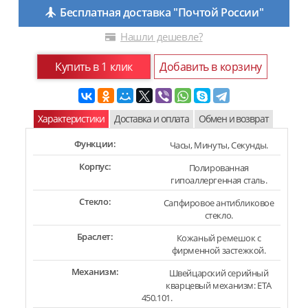
Бесплатная доставка "Почтой России"
Нашли дешевле?
Купить в 1 клик
Добавить в корзину
Характеристики
Доставка и оплата
Обмен и возврат
Функции:
Часы, Минуты, Секунды.
Корпус:
Полированная
гипоаллергенная сталь.
Стекло:
Сапфировое антибликовое
стекло.
Браслет:
Кожаный ремешок с
фирменной застежкой.
Механизм:
Швейцарский серийный
кварцевый механизм: ETA
450.101.