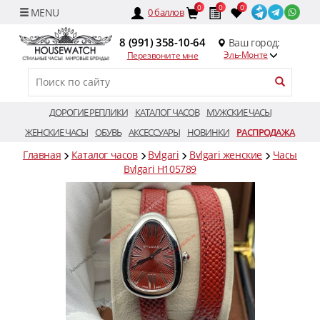
0
0
0
0
баллов
8 (991) 358-10-64
Ваш город:
Эль-Монте
Перезвоните мне
ДОРОГИЕ РЕПЛИКИ
КАТАЛОГ ЧАСОВ
МУЖСКИЕ ЧАСЫ
ЖЕНСКИЕ ЧАСЫ
ОБУВЬ
АКСЕССУАРЫ
НОВИНКИ
РАСПРОДАЖА
Главная
Каталог часов
Bvlgari
Bvlgari женские
Часы
Bvlgari H105789