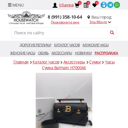
0
0
0
0
баллов
8 (991) 358-10-64
Ваш город:
Эль-Монте
Перезвоните мне
ДОРОГИЕ РЕПЛИКИ
КАТАЛОГ ЧАСОВ
МУЖСКИЕ ЧАСЫ
ЖЕНСКИЕ ЧАСЫ
ОБУВЬ
АКСЕССУАРЫ
НОВИНКИ
РАСПРОДАЖА
Главная
Каталог часов
Аксессуары
Сумки
Часы
Сумка Balmain H700066