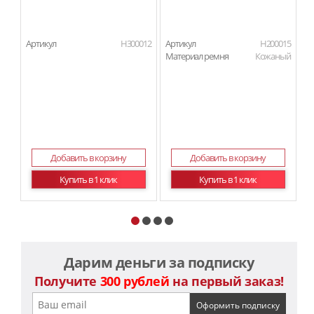
Артикул
H300012
Артикул
H200015
Ар
Материал ремня
Кожаный
Ма
Добавить в корзину
Добавить в корзину
Купить в 1 клик
Купить в 1 клик
Дарим деньги за подписку
Получите
300 рублей
на первый заказ!