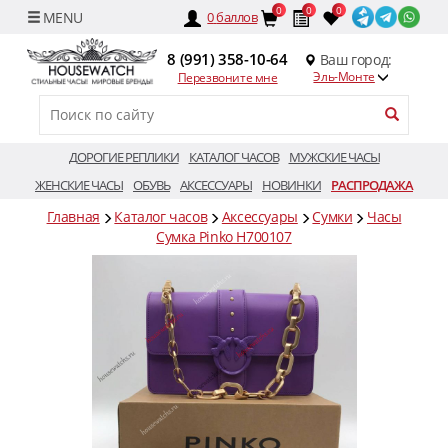
0
0
0
0
баллов
8 (991) 358-10-64
Ваш город:
Эль-Монте
Перезвоните мне
ДОРОГИЕ РЕПЛИКИ
КАТАЛОГ ЧАСОВ
МУЖСКИЕ ЧАСЫ
ЖЕНСКИЕ ЧАСЫ
ОБУВЬ
АКСЕССУАРЫ
НОВИНКИ
РАСПРОДАЖА
Главная
Каталог часов
Аксессуары
Сумки
Часы
Сумка Pinko H700107