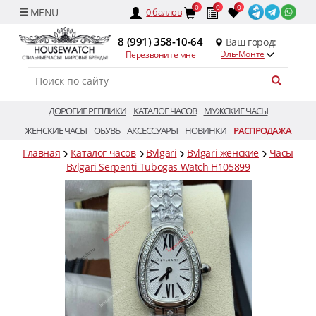
0
0
0
0
баллов
8 (991) 358-10-64
Ваш город:
Эль-Монте
Перезвоните мне
ДОРОГИЕ РЕПЛИКИ
КАТАЛОГ ЧАСОВ
МУЖСКИЕ ЧАСЫ
ЖЕНСКИЕ ЧАСЫ
ОБУВЬ
АКСЕССУАРЫ
НОВИНКИ
РАСПРОДАЖА
Главная
Каталог часов
Bvlgari
Bvlgari женские
Часы
Bvlgari Serpenti Tubogas Watch H105899