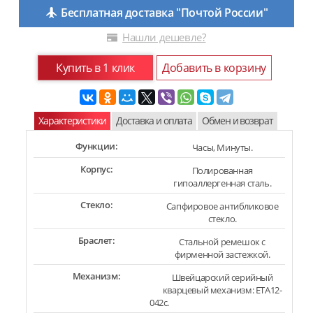
Бесплатная доставка "Почтой России"
Нашли дешевле?
Купить в 1 клик
Добавить в корзину
Характеристики
Доставка и оплата
Обмен и возврат
Функции:
Часы, Минуты.
Корпус:
Полированная
гипоаллергенная сталь.
Стекло:
Сапфировое антибликовое
стекло.
Браслет:
Стальной ремешок с
фирменной застежкой.
Механизм:
Швейцарский серийный
кварцевый механизм: ETA12-
042c.