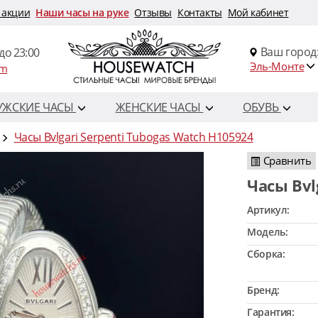
 акции
Наши часы на руке
Отзывы
Контакты
Мой кабинет
Ваш город
до 23:00
Эль-Монте
om
УЖСКИЕ ЧАСЫ
ЖЕНСКИЕ ЧАСЫ
ОБУВЬ
Часы Bvlgari Serpenti Tubogas Watch H105924
Сравнить
Часы Bv
Артикул:
Модель:
Сборка:
Бренд:
Гарантия: