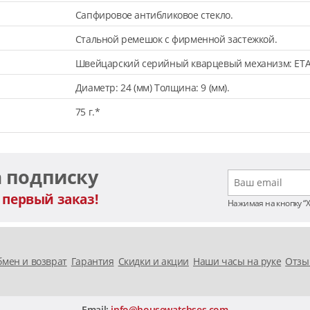
Сапфировое антибликовое стекло.
Стальной ремешок с фирменной застежкой.
Швейцарский серийный кварцевый механизм: ETA
Диаметр: 24 (мм) Толщина: 9 (мм).
75 г.*
а подписку
 первый заказ!
Нажимая на кнопку “
мен и возврат
Гарантия
Скидки и акции
Наши часы на руке
Отзы
Email:
info@housewatchses.com