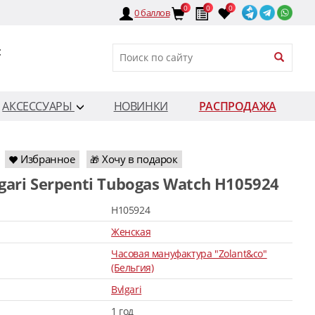
0
0
0
0
баллов
:
АКСЕССУАРЫ
НОВИНКИ
РАСПРОДАЖА
Избранное
Хочу в подарок
🎁
lgari Serpenti Tubogas Watch H105924
H105924
Женская
Часовая мануфактура "Zolant&co"
(Бельгия)
Bvlgari
1 год