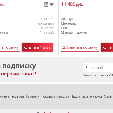
11 400
уб.
руб.
H105031
Артикул
Кварцевый
Механизм
Женские
Пол
ремня
Стальной
Материал ремня
 в корзину
Купить в 1 клик
Добавить в корзину
Купит
а подписку
 первый заказ!
Нажимая на кнопку “
мен и возврат
Гарантия
Скидки и акции
Наши часы на руке
Отзы