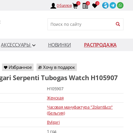
0
0
0
0
баллов
:
АКСЕССУАРЫ
НОВИНКИ
РАСПРОДАЖА
Избранное
Хочу в подарок
🎁
lgari Serpenti Tubogas Watch H105907
H105907
Женская
Часовая мануфактура "Zolant&co"
(Бельгия)
Bvlgari
1 год