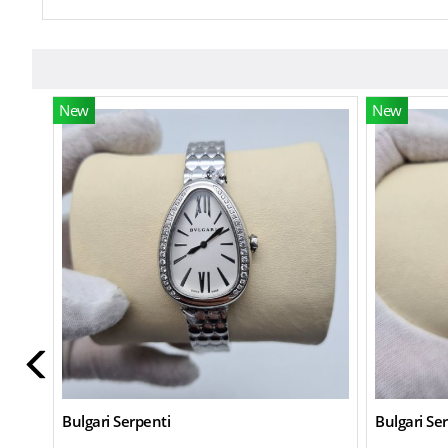
New
New
Bulgari Serpenti
Bulgari Se