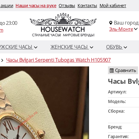
 акции
Наши часы на руке
Отзывы
Контакты
Мой кабинет
Ваш город
до 23:00
Эль-Монте
om
УЖСКИЕ ЧАСЫ
ЖЕНСКИЕ ЧАСЫ
ОБУВЬ
Часы Bvlgari Serpenti Tubogas Watch H105907
Сравнить
Часы Bv
Артикул:
Модель:
Сборка:
Бренд:
Гарантия: