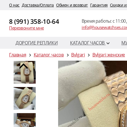
O нас
Доставка/Оплата
Обмен и возврат
Гарантия
Скидки и
8 (991) 358-10-64
Время работы: c 11:00 
info@housewatchses.c
Перезвоните мне
ДОРОГИЕ РЕПЛИКИ
КАТАЛОГ ЧАСОВ
М
Главная
Каталог часов
Bvlgari
Bvlgari женские