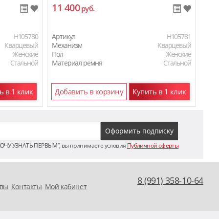
11 400
11
руб.
H105780
Артикул
H105781
Арти
Кварцевый
Механизм
Кварцевый
Мех
Женские
Пол
Женские
Пол
Стальной
Материал ремня
Стальной
Мат
ь в 1 клик
Добавить в корзину
Купить в 1 клик
До
ХОЧУ УЗНАТЬ ПЕРВЫМ”, вы принимаете условия
Публичной оферты
8 (991) 358-10-64
вы
Контакты
Мой кабинет