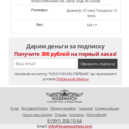
полуколебаний/час, запас хода 36 часов).
Размеры:
Диаметр: 41 (мм) Толщина: 13
(мм).
Вес:
145 г.*
Дарим деньги за подписку
Получите
300 рублей
на первый заказ!
Нажимая на кнопку “ХОЧУ УЗНАТЬ ПЕРВЫМ”, вы принимаете
условия
Публичной оферты
O нас
Доставка/Оплата
Обмен и возврат
Гарантия
Скидки и акции
Наши часы на руке
Отзывы
Контакты
Мой кабинет
8 (991) 358-10-64
Email:
info@housewatchses.com