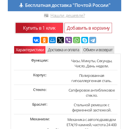
Бесплатная доставка "Почтой России"
Нашли дешевле?
Купить в 1 клик
Добавить в корзину
Характеристики
Доставка и оплата
Обмен и возврат
Функции:
Часы, Минуты, Секунды,
Число, День недели.
Корпус:
Полированная
гипоаллергенная сталь.
Стекло:
Сапфировое антибликовое
стекло.
Браслет:
Стальной ремешок с
фирменной застежкой.
Механизм:
Механика с автоподзаводом
ETA(19 камней, частота 24 400