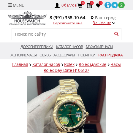
0
0
0
0
баллов
8 (991) 358-10-64
Ваш город:
Эль-Монте
Перезвоните мне
ДОРОГИЕ РЕПЛИКИ
КАТАЛОГ ЧАСОВ
МУЖСКИЕ ЧАСЫ
ЖЕНСКИЕ ЧАСЫ
ОБУВЬ
АКСЕССУАРЫ
НОВИНКИ
РАСПРОДАЖА
Главная
Каталог часов
Rolex
Rolex мужские
Часы
Rolex Day-Date H106127