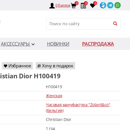
0
0
0
0
баллов
:
АКСЕССУАРЫ
НОВИНКИ
РАСПРОДАЖА
Избранное
Хочу в подарок
🎁
ristian Dior H100419
H100419
Женская
Часовая мануфактура "Zolant&co"
(Бельгия)
Christian Dior
1 год