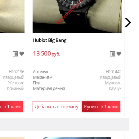
Hublot Big Bang
Hubl
13 500
15
руб.
H102196
Артикул
H101442
Арти
Кварцевый
Механизм
Кварцевый
Мех
Женские
Пол
Мужские
Пол
Кожаный
Материал ремня
Каучук
Мат
Материал ремня
Кожаный
Мат
ь в 1 клик
Добавить в корзину
Купить в 1 клик
До