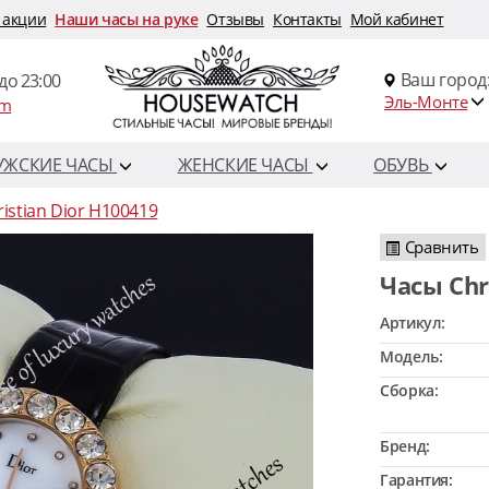
 акции
Наши часы на руке
Отзывы
Контакты
Мой кабинет
Ваш город
до 23:00
Эль-Монте
om
УЖСКИЕ ЧАСЫ
ЖЕНСКИЕ ЧАСЫ
ОБУВЬ
istian Dior H100419
Сравнить
Часы Ch
Артикул:
Модель:
Сборка:
Бренд:
Гарантия: