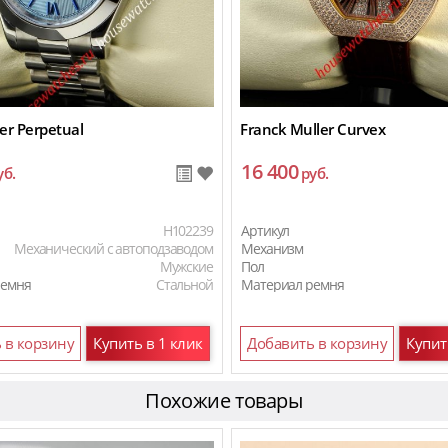
er Perpetual
Franck Muller Curvex
16 400
уб.
руб.
H102239
Артикул
Механический с автоподзаводом
Механизм
Мужские
Пол
ремня
Стальной
Материал ремня
 в корзину
Купить в 1 клик
Добавить в корзину
Купит
Похожие товары