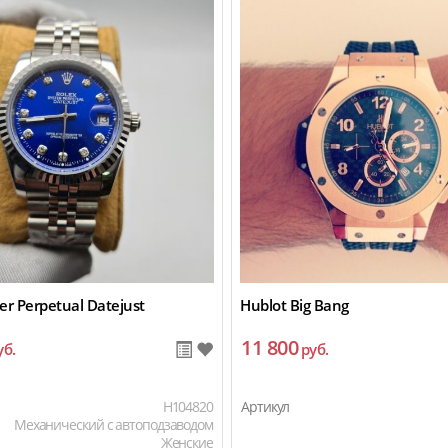
er Perpetual Datejust
Hublot Big Bang
11 800
уб.
руб.
H104820
Артикул
Механический с автоподзаводом
Женские