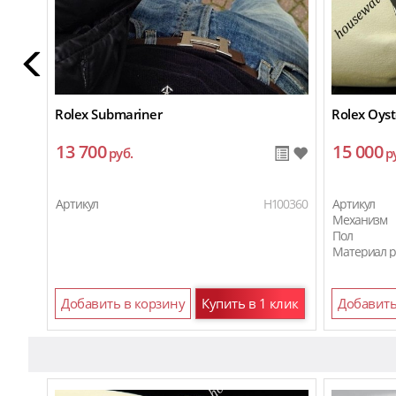
Rolex Submariner
Rolex Oyst
13 700
15 000
руб.
р
Артикул
H100360
Артикул
Механизм
Пол
Материал 
Добавить в корзину
Купить в 1 клик
Добавить