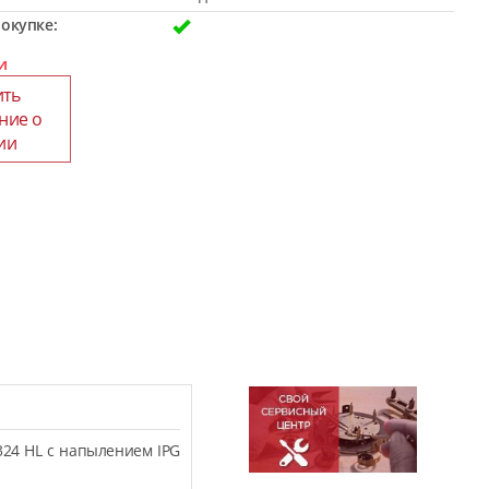
окупке:
и
ить
ние о
ии
324 HL с напылением IPG