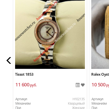
Tissot 1853
Rolex Oyst
11 600
10 500
руб.
р
Артикул
H102135
Артикул
Механизм
Кварцевый
Механизм
Пол
Женские
Пол