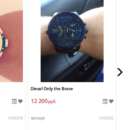
Diesel Only the Brave
Rado
12 200
9 
руб.
H100378
Артикул
H100395
Арти