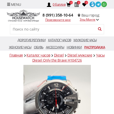
0
0
0
0
баллов
8 (991) 358-10-64
Ваш город:
Эль-Монте
Перезвоните мне
ДОРОГИЕ РЕПЛИКИ
КАТАЛОГ ЧАСОВ
МУЖСКИЕ ЧАСЫ
ЖЕНСКИЕ ЧАСЫ
ОБУВЬ
АКСЕССУАРЫ
НОВИНКИ
РАСПРОДАЖА
Главная
Каталог часов
Diesel
Diesel мужские
Часы
Diesel Only the Brave H104726