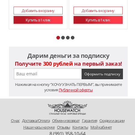
Добавить в корзину
Добавить в корзину
Купить в 1 клик
Купить в 1 клик
Дарим деньги за подписку
Получите
300 рублей
на первый заказ!
Нажимая на кнопку “ХОЧУ УЗНАТЬ ПЕРВЫМ”, вы принимаете
условия
Публичной оферты
O нас
Доставка/Оплата
Обмен и возврат
Гарантия
Скидки и акции
Наши часы на руке
Отзывы
Контакты
Мой кабинет
8 (991) 358-10-64