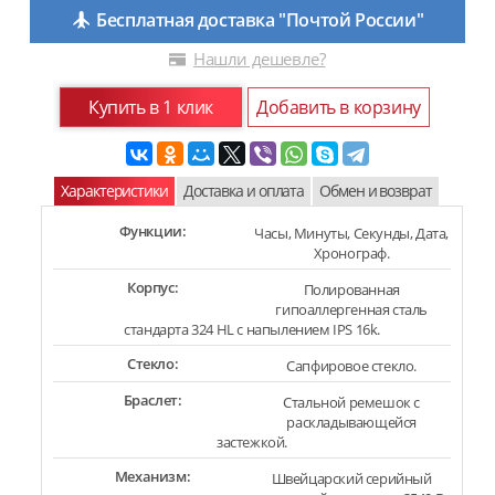
Бесплатная доставка "Почтой России"
Нашли дешевле?
Купить в 1 клик
Добавить в корзину
Характеристики
Доставка и оплата
Обмен и возврат
Функции:
Часы, Минуты, Секунды, Дата,
Хронограф.
Корпус:
Полированная
гипоаллергенная сталь
стандарта 324 HL с напылением IPS 16k.
Стекло:
Сапфировое стекло.
Браслет:
Стальной ремешок с
раскладывающейся
застежкой.
Механизм:
Швейцарский серийный