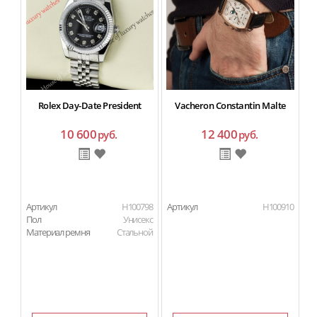
Rolex Day-Date President
Vacheron Constantin Malte
10 600
12 400
руб.
руб.
Артикул
H100798
Артикул
H100910
Ар
Пол
Унисекс
Материал ремня
Стальной