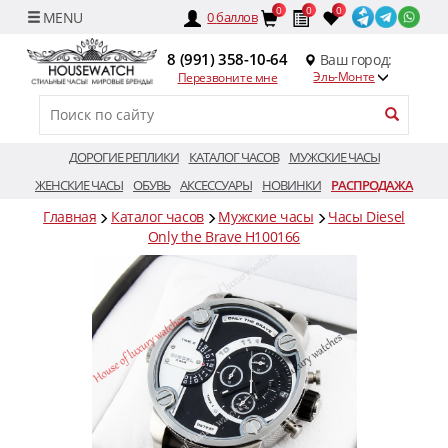
0
0
0
0
баллов
8 (991) 358-10-64
Ваш город:
Эль-Монте
Перезвоните мне
ДОРОГИЕ РЕПЛИКИ
КАТАЛОГ ЧАСОВ
МУЖСКИЕ ЧАСЫ
ЖЕНСКИЕ ЧАСЫ
ОБУВЬ
АКСЕССУАРЫ
НОВИНКИ
РАСПРОДАЖА
Главная
Каталог часов
Мужские часы
Часы Diesel
Only the Brave H100166