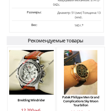
кварцевый механизм: ETA12-
042c.
Размеры:
Диаметр: 51 (мм) Толщина: 13
(мм) .
Вес:
140 г.*
Рекомендуемые товары
Patek Philippe Men Grand
Breitling Windrider
Complications Sky Moon
Tourbillon
12 200
руб.