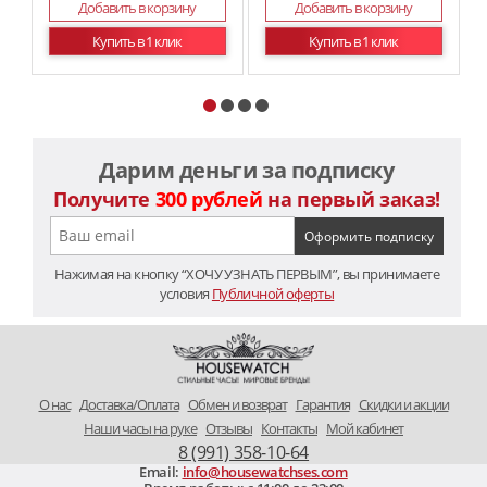
Добавить в корзину
Добавить в корзину
Купить в 1 клик
Купить в 1 клик
Дарим деньги за подписку
Получите
300 рублей
на первый заказ!
Нажимая на кнопку “ХОЧУ УЗНАТЬ ПЕРВЫМ”, вы принимаете
условия
Публичной оферты
O нас
Доставка/Оплата
Обмен и возврат
Гарантия
Скидки и акции
Наши часы на руке
Отзывы
Контакты
Мой кабинет
8 (991) 358-10-64
Email:
info@housewatchses.com