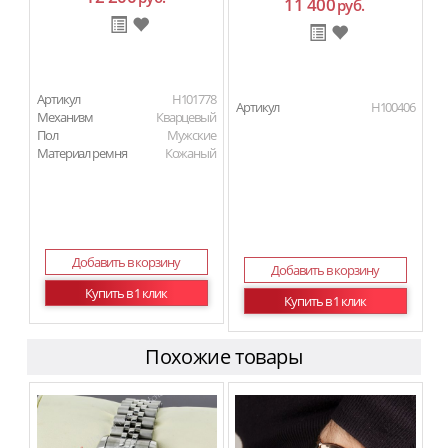
11 400
руб.
Артикул
H101778
Артикул
H100406
Механизм
Кварцевый
Пол
Мужские
Материал ремня
Кожаный
Добавить в корзину
Добавить в корзину
Купить в 1 клик
Купить в 1 клик
Похожие товары