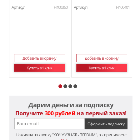
Артикул
H100360
Артикул
H100401
Ар
Добавить в корзину
Добавить в корзину
Купить в 1 клик
Купить в 1 клик
Дарим деньги за подписку
Получите
300 рублей
на первый заказ!
Нажимая на кнопку “ХОЧУ УЗНАТЬ ПЕРВЫМ”, вы принимаете