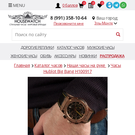
0
0
0
0
баллов
8 (991) 358-10-64
Ваш город:
Эль-Монте
Перезвоните мне
ДОРОГИЕ РЕПЛИКИ
КАТАЛОГ ЧАСОВ
МУЖСКИЕ ЧАСЫ
ЖЕНСКИЕ ЧАСЫ
ОБУВЬ
АКСЕССУАРЫ
НОВИНКИ
РАСПРОДАЖА
Главная
Каталог часов
Наши часы на руке
Часы
Hublot Big Bang H100917