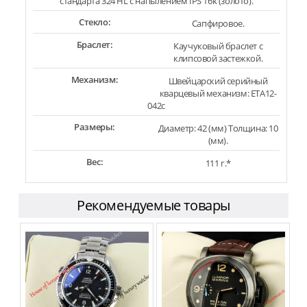
стандарта 324 HL с напылением IPS 16k (золото).
Стекло:
Сапфировое.
Браслет:
Каучуковый браслет с
клипсовой застежкой.
Механизм:
Швейцарский серийный
кварцевый механизм: ETA12-
042c
Размеры:
Диаметр: 42 (мм) Толщина: 10
(мм).
Вес:
111 г.*
Рекомендуемые товары