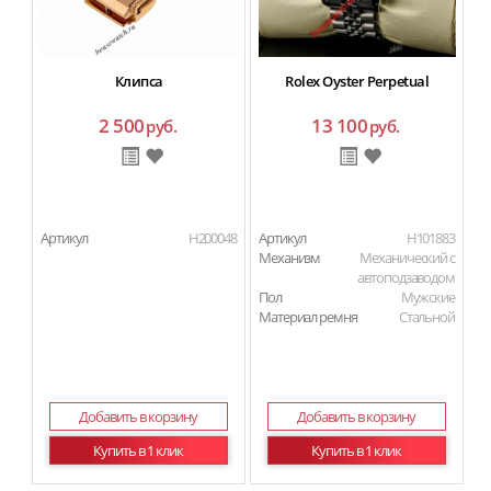
Клипса
Rolex Oyster Perpetual
2 500
13 100
руб.
руб.
Артикул
H200048
Артикул
H101883
Ар
Механизм
Механический с
автоподзаводом
Пол
Мужские
Материал ремня
Стальной
Добавить в корзину
Добавить в корзину
Купить в 1 клик
Купить в 1 клик