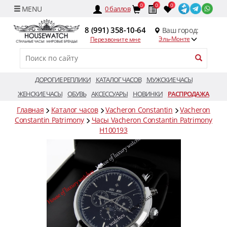
0
0
0
0
баллов
8 (991) 358-10-64
Ваш город:
Эль-Монте
Перезвоните мне
ДОРОГИЕ РЕПЛИКИ
КАТАЛОГ ЧАСОВ
МУЖСКИЕ ЧАСЫ
ЖЕНСКИЕ ЧАСЫ
ОБУВЬ
АКСЕССУАРЫ
НОВИНКИ
РАСПРОДАЖА
Главная
Каталог часов
Vacheron Constantin
Vacheron
Constantin Patrimony
Часы Vacheron Constantin Patrimony
H100193