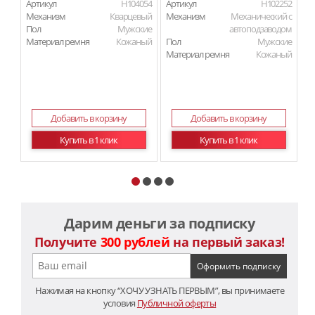
Артикул
H104054
Артикул
H102252
Ар
Механизм
Кварцевый
Механизм
Механический с
М
Пол
Мужские
автоподзаводом
Материал ремня
Кожаный
Пол
Мужские
П
Материал ремня
Кожаный
Ма
Добавить в корзину
Добавить в корзину
Купить в 1 клик
Купить в 1 клик
Дарим деньги за подписку
Получите
300 рублей
на первый заказ!
Нажимая на кнопку “ХОЧУ УЗНАТЬ ПЕРВЫМ”, вы принимаете
условия
Публичной оферты